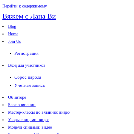
Перейти к содержимому
Вяжем с Лана Ви
Blog
Home
Join Us
Регистрация
Вход для участников
Сброс пароля
Учетная запись
Об авторе
Блог о вязании
Мастер-классы по вязанию: видео
Узоры спицами: видео
Модели спицами: видео