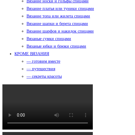
Вязание носки и гольфы спицами
Вязание платья или туники спицами
Вязание топа или жилета спицами
Вязание шапки и берета спицами
Вязание шарфов и накидок спицами
Вязаные сумки спицами
Вязаные юбки и брюки спицами
КРОМЕ ВЯЗАНИЯ
— готовим вместе
— путешествия
— секреты красоты