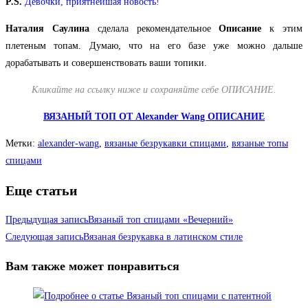
P.S.
Девочки, приятнейшая новость!
Наталия Саулина
сделала рекомендательное
Описание
к этим
плетеным топам. Думаю, что на его базе уже можно дальше
дорабатывать и совершенствовать ваши топики.
Кликайте на ссылку ниже и сохраняйте себе ОПИСАНИЕ.
ВЯЗАНЫЙ ТОП ОТ Alexander Wang ОПИСАНИЕ
Метки
:
alexander-wang
,
вязаные безрукавки спицами
,
вязаные топы
спицами
Еще статьи
Предыдущая запись
Вязаный топ спицами «Вечерний»
Следующая запись
Вязаная безрукавка в латинском стиле
Вам также может понравиться