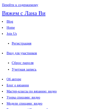
Перейти к содержимому
Вяжем с Лана Ви
Blog
Home
Join Us
Регистрация
Вход для участников
Сброс пароля
Учетная запись
Об авторе
Блог о вязании
Мастер-классы по вязанию: видео
Узоры спицами: видео
Модели спицами: видео