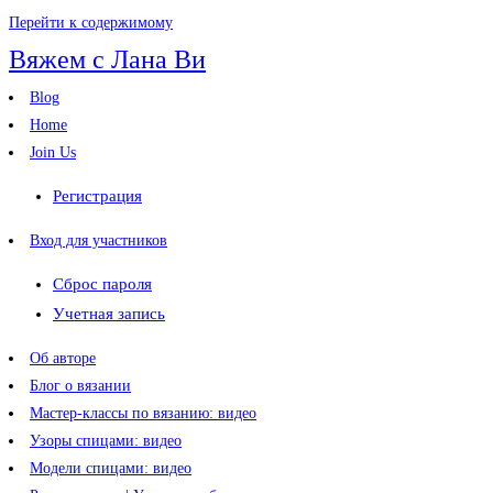
Перейти к содержимому
Вяжем с Лана Ви
Blog
Home
Join Us
Регистрация
Вход для участников
Сброс пароля
Учетная запись
Об авторе
Блог о вязании
Мастер-классы по вязанию: видео
Узоры спицами: видео
Модели спицами: видео