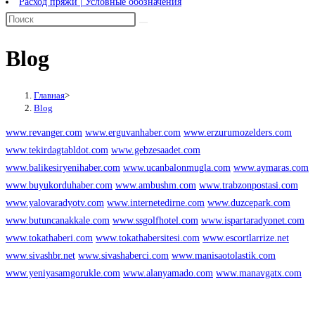
Расход пряжи | Условные обозначения
Blog
Главная
>
Blog
www.revanger.com
www.erguvanhaber.com
www.erzurumozelders.com
www.tekirdagtabldot.com
www.gebzesaadet.com
www.balikesiryenihaber.com
www.ucanbalonmugla.com
www.aymaras.com
www.buyukorduhaber.com
www.ambushm.com
www.trabzonpostasi.com
www.yalovaradyotv.com
www.internetedirne.com
www.duzcepark.com
www.butuncanakkale.com
www.ssgolfhotel.com
www.ispartaradyonet.com
www.tokathaberi.com
www.tokathabersitesi.com
www.escortlarrize.net
www.sivashbr.net
www.sivashaberci.com
www.manisaotolastik.com
www.yeniyasamgorukle.com
www.alanyamado.com
www.manavgatx.com