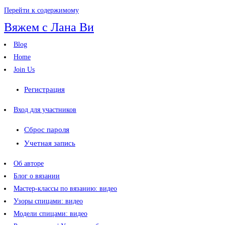
Перейти к содержимому
Вяжем с Лана Ви
Blog
Home
Join Us
Регистрация
Вход для участников
Сброс пароля
Учетная запись
Об авторе
Блог о вязании
Мастер-классы по вязанию: видео
Узоры спицами: видео
Модели спицами: видео