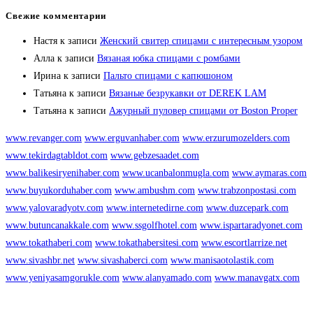
Свежие комментарии
Настя
к записи
Женский свитер спицами с интересным узором
Алла
к записи
Вязаная юбка спицами с ромбами
Ирина
к записи
Пальто спицами с капюшоном
Татьяна
к записи
Вязаные безрукавки от DEREK LAM
Татьяна
к записи
Ажурный пуловер спицами от Boston Proper
www.revanger.com
www.erguvanhaber.com
www.erzurumozelders.com
www.tekirdagtabldot.com
www.gebzesaadet.com
www.balikesiryenihaber.com
www.ucanbalonmugla.com
www.aymaras.com
www.buyukorduhaber.com
www.ambushm.com
www.trabzonpostasi.com
www.yalovaradyotv.com
www.internetedirne.com
www.duzcepark.com
www.butuncanakkale.com
www.ssgolfhotel.com
www.ispartaradyonet.com
www.tokathaberi.com
www.tokathabersitesi.com
www.escortlarrize.net
www.sivashbr.net
www.sivashaberci.com
www.manisaotolastik.com
www.yeniyasamgorukle.com
www.alanyamado.com
www.manavgatx.com