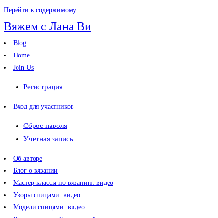
Перейти к содержимому
Вяжем с Лана Ви
Blog
Home
Join Us
Регистрация
Вход для участников
Сброс пароля
Учетная запись
Об авторе
Блог о вязании
Мастер-классы по вязанию: видео
Узоры спицами: видео
Модели спицами: видео