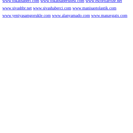
www.tokathaberi.com
www.tokathabersitesi.com
www.escortlarrize.net
www.sivashbr.net
www.sivashaberci.com
www.manisaotolastik.com
www.yeniyasamgorukle.com
www.alanyamado.com
www.manavgatx.com