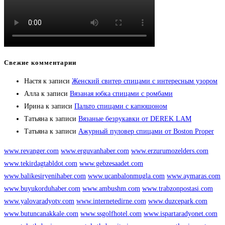
Свежие комментарии
Настя
к записи
Женский свитер спицами с интересным узором
Алла
к записи
Вязаная юбка спицами с ромбами
Ирина
к записи
Пальто спицами с капюшоном
Татьяна
к записи
Вязаные безрукавки от DEREK LAM
Татьяна
к записи
Ажурный пуловер спицами от Boston Proper
www.revanger.com
www.erguvanhaber.com
www.erzurumozelders.com
www.tekirdagtabldot.com
www.gebzesaadet.com
www.balikesiryenihaber.com
www.ucanbalonmugla.com
www.aymaras.com
www.buyukorduhaber.com
www.ambushm.com
www.trabzonpostasi.com
www.yalovaradyotv.com
www.internetedirne.com
www.duzcepark.com
www.butuncanakkale.com
www.ssgolfhotel.com
www.ispartaradyonet.com