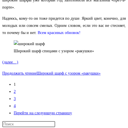
широкие шарфы уже который год заполонили все магазины «прет-а-
порте».
Надеюсь, кому-то он тоже придется по душе. Яркий цвет, конечно, для
молодых или совсем смелых. Одним словом, если это вас не стесняет,
то почему бы и нет.
Всем красивых обновок!
Широкий шарф спицами с узором «ракушки»
(далее…)
Продолжить чтение
Широкий шарф с узором «ракушки»
1
2
3
4
Перейти на следующую страницу