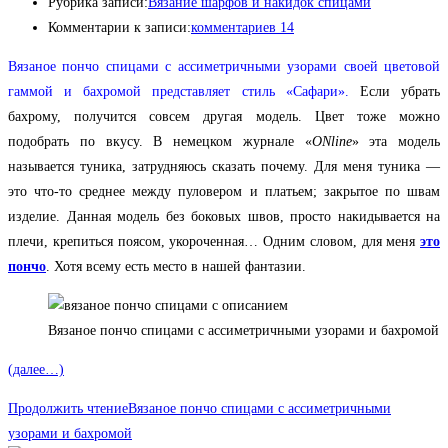
Рубрика записи:
Вязание шарфов и накидок спицами
Комментарии к записи:
комментариев 14
Вязаное пончо спицами с ассиметричными узорами своей цветовой
гаммой и бахромой представляет стиль «Сафари».
Если убрать
бахрому, получится совсем другая модель. Цвет тоже можно
подобрать по вкусу. В немецком журнале «
ONline
» эта модель
называется туника, затрудняюсь сказать почему. Для меня туника —
это что-то среднее между пуловером и платьем; закрытое по швам
изделие. Данная модель без боковых швов, просто накидывается на
плечи, крепиться поясом, укороченная… Одним словом, для меня
это
пончо
. Хотя всему есть место в нашей фантазии.
Вязаное пончо спицами с ассиметричными узорами и бахромой
(далее…)
Продолжить чтение
Вязаное пончо спицами с ассиметричными
узорами и бахромой