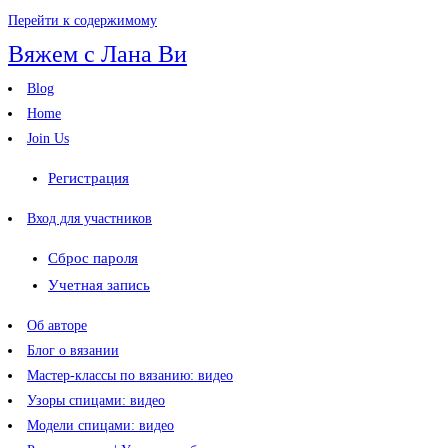
Перейти к содержимому
Вяжем с Лана Ви
Blog
Home
Join Us
Регистрация
Вход для участников
Сброс пароля
Учетная запись
Об авторе
Блог о вязании
Мастер-классы по вязанию: видео
Узоры спицами: видео
Модели спицами: видео