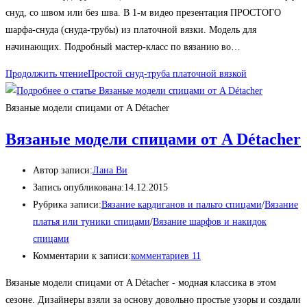
снуд, со швом или без шва. В 1-м видео презентация ПРОСТОГО
шарфа-снуда (снуда-трубы) из платочной вязки. Модель для
начинающих. Подробный мастер-класс по вязанию во…
Продолжить чтение
Простой снуд-труба платочной вязкой
Вязаные модели спицами от A Détacher
Вязаные модели спицами от A Détacher
Автор записи:
Лана Ви
Запись опубликована:
14.12.2015
Рубрика записи:
Вязание кардиганов и пальто спицами
/
Вязание
платья или туники спицами
/
Вязание шарфов и накидок
спицами
Комментарии к записи:
комментариев 11
Вязаные модели спицами от A Détacher - модная классика в этом
сезоне. Дизайнеры взяли за основу довольно простые узоры и создали