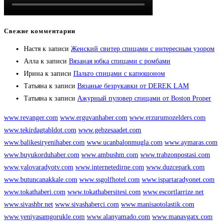
Свежие комментарии
Настя
к записи
Женский свитер спицами с интересным узором
Алла
к записи
Вязаная юбка спицами с ромбами
Ирина
к записи
Пальто спицами с капюшоном
Татьяна
к записи
Вязаные безрукавки от DEREK LAM
Татьяна
к записи
Ажурный пуловер спицами от Boston Proper
www.revanger.com
www.erguvanhaber.com
www.erzurumozelders.com
www.tekirdagtabldot.com
www.gebzesaadet.com
www.balikesiryenihaber.com
www.ucanbalonmugla.com
www.aymaras.com
www.buyukorduhaber.com
www.ambushm.com
www.trabzonpostasi.com
www.yalovaradyotv.com
www.internetedirne.com
www.duzcepark.com
www.butuncanakkale.com
www.ssgolfhotel.com
www.ispartaradyonet.com
www.tokathaberi.com
www.tokathabersitesi.com
www.escortlarrize.net
www.sivashbr.net
www.sivashaberci.com
www.manisaotolastik.com
www.yeniyasamgorukle.com
www.alanyamado.com
www.manavgatx.com