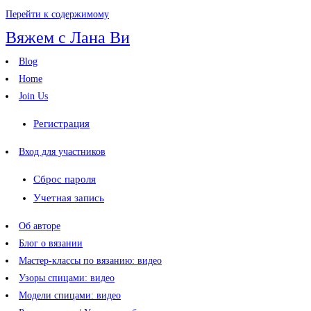
Перейти к содержимому
Вяжем с Лана Ви
Blog
Home
Join Us
Регистрация
Вход для участников
Сброс пароля
Учетная запись
Об авторе
Блог о вязании
Мастер-классы по вязанию: видео
Узоры спицами: видео
Модели спицами: видео