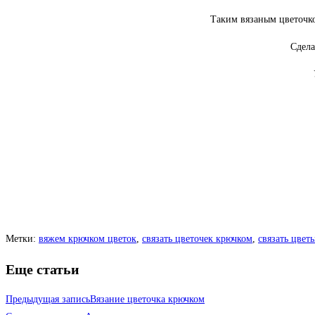
Таким вязаным цветочко
Сдела
Метки
:
вяжем крючком цветок
,
связать цветочек крючком
,
связать цвет
Еще статьи
Предыдущая запись
Вязание цветочка крючком