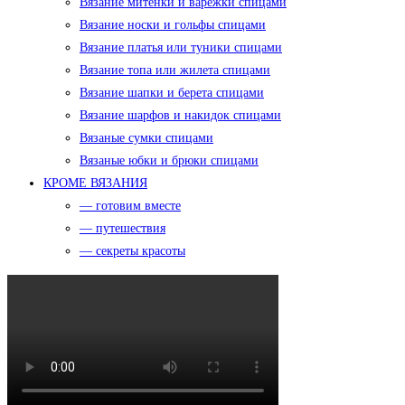
Вязание митенки и варежки спицами
Вязание носки и гольфы спицами
Вязание платья или туники спицами
Вязание топа или жилета спицами
Вязание шапки и берета спицами
Вязание шарфов и накидок спицами
Вязаные сумки спицами
Вязаные юбки и брюки спицами
КРОМЕ ВЯЗАНИЯ
— готовим вместе
— путешествия
— секреты красоты