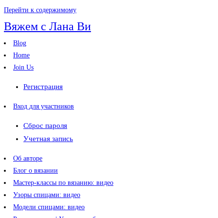
Перейти к содержимому
Вяжем с Лана Ви
Blog
Home
Join Us
Регистрация
Вход для участников
Сброс пароля
Учетная запись
Об авторе
Блог о вязании
Мастер-классы по вязанию: видео
Узоры спицами: видео
Модели спицами: видео