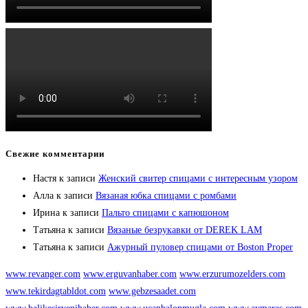
Свежие комментарии
Настя
к записи
Женский свитер спицами с интересным узором
Алла
к записи
Вязаная юбка спицами с ромбами
Ирина
к записи
Пальто спицами с капюшоном
Татьяна
к записи
Вязаные безрукавки от DEREK LAM
Татьяна
к записи
Ажурный пуловер спицами от Boston Proper
www.revanger.com
www.erguvanhaber.com
www.erzurumozelders.com
www.tekirdagtabldot.com
www.gebzesaadet.com