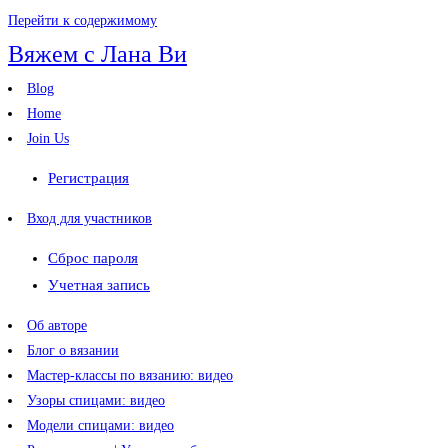
Перейти к содержимому
Вяжем с Лана Ви
Blog
Home
Join Us
Регистрация
Вход для участников
Сброс пароля
Учетная запись
Об авторе
Блог о вязании
Мастер-классы по вязанию: видео
Узоры спицами: видео
Модели спицами: видео