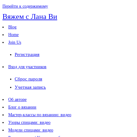
Перейти к содержимому
Вяжем с Лана Ви
Blog
Home
Join Us
Регистрация
Вход для участников
Сброс пароля
Учетная запись
Об авторе
Блог о вязании
Мастер-классы по вязанию: видео
Узоры спицами: видео
Модели спицами: видео