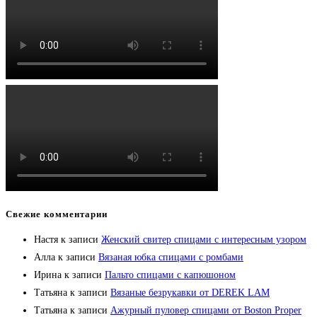
Свежие комментарии
Настя
к записи
Женский свитер спицами с интересным узором
Алла
к записи
Вязаная юбка спицами с ромбами
Ирина
к записи
Пальто спицами с капюшоном
Татьяна
к записи
Вязаные безрукавки от DEREK LAM
Татьяна
к записи
Ажурный пуловер спицами от Boston Proper