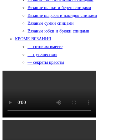
Вязание шапки и берета спицами
Вязание шарфов и накидок спицами
Вязаные сумки спицами
Вязаные юбки и брюки спицами
КРОМЕ ВЯЗАНИЯ
— готовим вместе
— путешествия
— секреты красоты