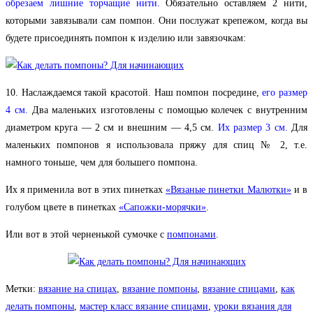
обрезаем лишние торчащие нити.
Обязательно оставляем 2 нити,
которыми завязывали сам помпон. Они послужат крепежом, когда вы
будете присоединять помпон к изделию или завязочкам:
10. Наслаждаемся такой красотой. Наш помпон посредине,
его размер
4 см.
Два маленьких изготовлены с помощью колечек с внутренним
диаметром круга — 2 см и внешним — 4,5 см.
Их размер 3 см.
Для
маленьких помпонов я использовала пряжу для спиц № 2, т.е.
намного тоньше, чем для большего помпона.
Их я применила вот в этих пинетках
«Вязаные пинетки Малютки»
и в
голубом цвете в пинетках
«Сапожки-морячки»
.
Или вот в этой черненькой сумочке с
помпонами
.
Метки
:
вязание на спицах
,
вязание помпоны
,
вязание спицами
,
как
делать помпоны
,
мастер класс вязание спицами
,
уроки вязания для