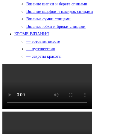
Вязание шапки и берета спицами
Вязание шарфов и накидок спицами
Вязаные сумки спицами
Вязаные юбки и брюки спицами
КРОМЕ ВЯЗАНИЯ
— готовим вместе
— путешествия
— секреты красоты