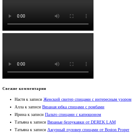
Свежие комментарии
Настя
к записи
Женский свитер спицами с интересным узором
Алла
к записи
Вязаная юбка спицами с ромбами
Ирина
к записи
Пальто спицами с капюшоном
Татьяна
к записи
Вязаные безрукавки от DEREK LAM
Татьяна
к записи
Ажурный пуловер спицами от Boston Proper