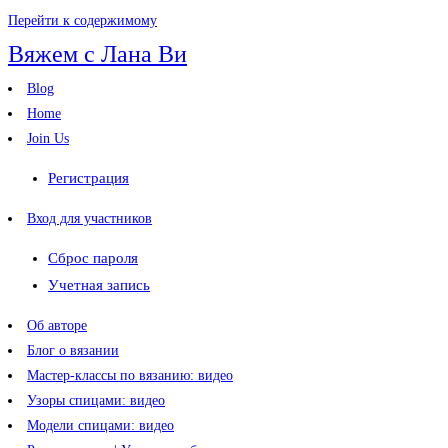
Перейти к содержимому
Вяжем с Лана Ви
Blog
Home
Join Us
Регистрация
Вход для участников
Сброс пароля
Учетная запись
Об авторе
Блог о вязании
Мастер-классы по вязанию: видео
Узоры спицами: видео
Модели спицами: видео