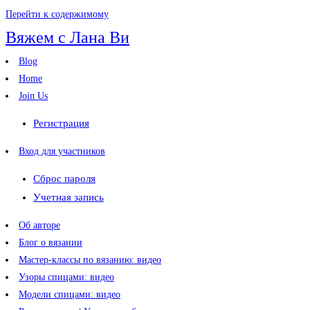
Перейти к содержимому
Вяжем с Лана Ви
Blog
Home
Join Us
Регистрация
Вход для участников
Сброс пароля
Учетная запись
Об авторе
Блог о вязании
Мастер-классы по вязанию: видео
Узоры спицами: видео
Модели спицами: видео