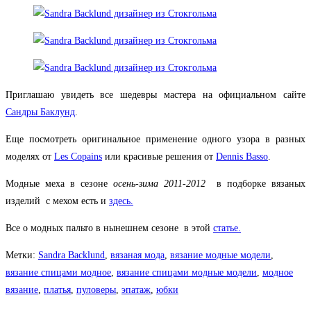
Приглашаю увидеть все шедевры мастера на официальном сайте
Сандры Баклунд
.
Еще посмотреть оригинальное применение одного узора в разных
моделях от
Les Copains
или красивые решения от
Dennis Basso
.
Модные меха в сезоне
осень-зима 2011-2012
в подборке вязаных
изделий с мехом есть и
здесь.
Все о модных пальто в нынешнем сезоне в этой
статье.
Метки
:
Sandra Backlund
,
вязаная мода
,
вязание модные модели
,
вязание спицами модное
,
вязание спицами модные модели
,
модное
вязание
,
платья
,
пуловеры
,
эпатаж
,
юбки