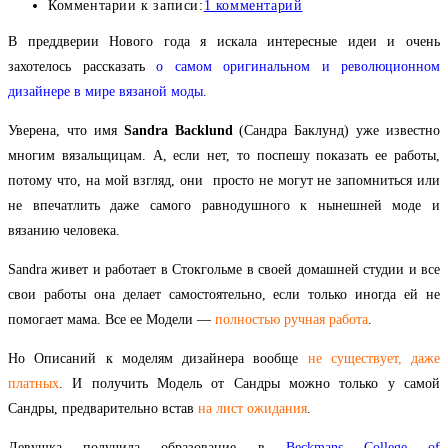
Комментарии к записи:
1 комментарий
В преддверии Нового года я искала интересные идеи и очень
захотелось рассказать
о самом оригинальном и революционном
дизайнере в мире вязаной моды
.
Уверена, что имя
Sandra Backlund
(Сандра Баклунд) уже известно
многим вязальщицам. А, если нет, то поспешу показать ее работы,
потому что, на мой взгляд, они просто не могут не запомниться или
не впечатлить даже самого равнодушного к нынешней моде и
вязанию человека.
Sandra живет и работает в Стокгольме в своей домашней студии и все
свои работы она делает самостоятельно, если только иногда ей не
помогает мама. Все ее Модели —
полностью ручная работа
.
Но Описаний к моделям дизайнера вообще
не существует, даже
платных
. И получить Модель от Сандры можно только у самой
Сандры, предварительно встав
на лист ожидания
.
Девушка получила образование в
Beckmans College of