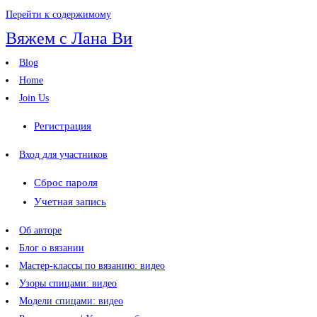
Перейти к содержимому
Вяжем с Лана Ви
Blog
Home
Join Us
Регистрация
Вход для участников
Сброс пароля
Учетная запись
Об авторе
Блог о вязании
Мастер-классы по вязанию: видео
Узоры спицами: видео
Модели спицами: видео