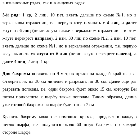
в изнаночных рядах, так и в лицевых рядах
3-й ряд:
1 кр, 2 лиц, 10 пет. вязать дальше по схеме №1, но в
зеркальном отражении, т.е. первую косу начинать
с 4 лиц, а далее
жгут из 6 лиц (
петли жгута также в зеркальном отражении – в этом
жгуте перекрест
направо)
, 2 изн, 30 лиц по схеме №2, 2 изн, 10 пет.
вязать дальше по схеме №1, но в зеркальном отражении, т.е. первую
косу начинать
со жгута из 6 лиц (
петли жгута перекрест
налево), а
далее 4 лиц
, 2 лиц. 1 кр
Для бахромы
оставить по 9 метров пряжи на каждый край шарфа.
Отмерить их на 30 см линейке и разрезать по 30 см. Далее еще раз
разрезать пополам, т.е. одни бахрома будет около 15 см, которую Вы
потом прикрепите к шарфу также пополам. Таким образом, длина
уже готовой бахромы на шарфе будет около 7 см.
Крепить бахрому можно с помощью крючка, продевая в каждую
петлю шарфа, т.е. получится около 60 штук бахромы по каждой
стороне шарфа.