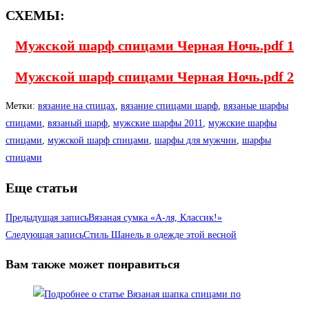
СХЕМЫ:
Мужской шарф спицами Черная Ночь.pdf 1
Мужской шарф спицами Черная Ночь.pdf 2
Метки
:
вязание на спицах
,
вязание спицами шарф
,
вязаные шарфы
спицами
,
вязаный шарф
,
мужские шарфы 2011
,
мужские шарфы
спицами
,
мужской шарф спицами
,
шарфы для мужчин
,
шарфы
спицами
Еще статьи
Предыдущая запись
Вязаная сумка «А-ля, Классик!»
Следующая запись
Стиль Шанель в одежде этой весной
Вам также может понравиться