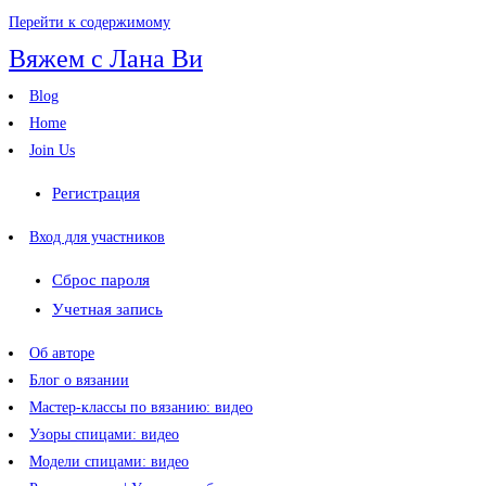
Перейти к содержимому
Вяжем с Лана Ви
Blog
Home
Join Us
Регистрация
Вход для участников
Сброс пароля
Учетная запись
Об авторе
Блог о вязании
Мастер-классы по вязанию: видео
Узоры спицами: видео
Модели спицами: видео