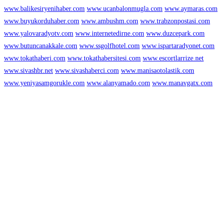
www.balikesiryenihaber.com
www.ucanbalonmugla.com
www.aymaras.com
www.buyukorduhaber.com
www.ambushm.com
www.trabzonpostasi.com
www.yalovaradyotv.com
www.internetedirne.com
www.duzcepark.com
www.butuncanakkale.com
www.ssgolfhotel.com
www.ispartaradyonet.com
www.tokathaberi.com
www.tokathabersitesi.com
www.escortlarrize.net
www.sivashbr.net
www.sivashaberci.com
www.manisaotolastik.com
www.yeniyasamgorukle.com
www.alanyamado.com
www.manavgatx.com