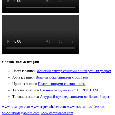
Свежие комментарии
Настя
к записи
Женский свитер спицами с интересным узором
Алла
к записи
Вязаная юбка спицами с ромбами
Ирина
к записи
Пальто спицами с капюшоном
Татьяна
к записи
Вязаные безрукавки от DEREK LAM
Татьяна
к записи
Ажурный пуловер спицами от Boston Proper
www.revanger.com
www.erguvanhaber.com
www.erzurumozelders.com
www.tekirdagtabldot.com
www.gebzesaadet.com