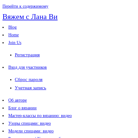
Перейти к содержимому
Вяжем с Лана Ви
Blog
Home
Join Us
Регистрация
Вход для участников
Сброс пароля
Учетная запись
Об авторе
Блог о вязании
Мастер-классы по вязанию: видео
Узоры спицами: видео
Модели спицами: видео