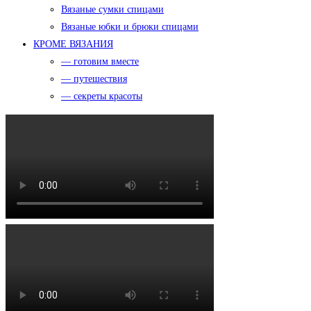
Вязаные сумки спицами
Вязаные юбки и брюки спицами
КРОМЕ ВЯЗАНИЯ
— готовим вместе
— путешествия
— секреты красоты