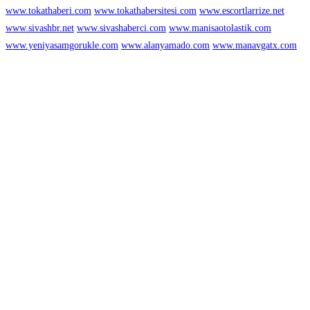
www.tokathaberi.com
www.tokathabersitesi.com
www.escortlarrize.net
www.sivashbr.net
www.sivashaberci.com
www.manisaotolastik.com
www.yeniyasamgorukle.com
www.alanyamado.com
www.manavgatx.com