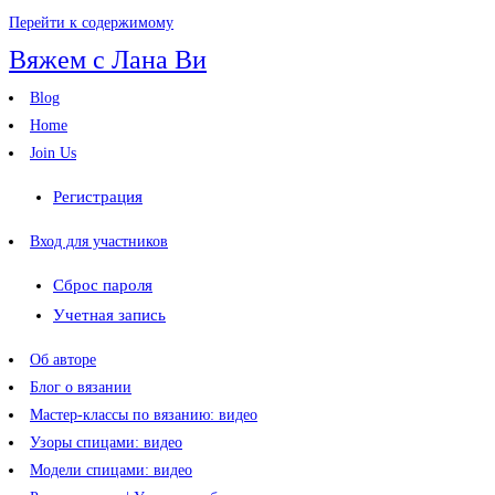
Перейти к содержимому
Вяжем с Лана Ви
Blog
Home
Join Us
Регистрация
Вход для участников
Сброс пароля
Учетная запись
Об авторе
Блог о вязании
Мастер-классы по вязанию: видео
Узоры спицами: видео
Модели спицами: видео