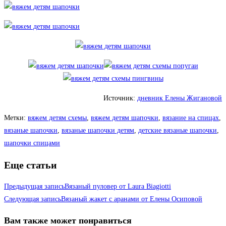
Источник:
дневник Елены Жигановой
Метки
:
вяжем детям схемы
,
вяжем детям шапочки
,
вязание на спицах
,
вязаные шапочки
,
вязаные шапочки детям
,
детские вязаные шапочки
,
шапочки спицами
Еще статьи
Предыдущая запись
Вязаный пуловер от Laura Biagiotti
Следующая запись
Вязаный жакет с аранами от Елены Осиповой
Вам также может понравиться