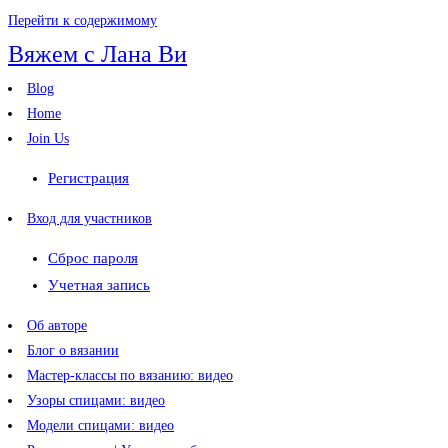
Перейти к содержимому
Вяжем с Лана Ви
Blog
Home
Join Us
Регистрация
Вход для участников
Сброс пароля
Учетная запись
Об авторе
Блог о вязании
Мастер-классы по вязанию: видео
Узоры спицами: видео
Модели спицами: видео