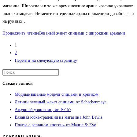
магазина. Широкие и в то же время нежные араны красиво украшают
полочки модели. Не менее интересные араны применили дизайнеры и
на рукавах…
Продолжить чтение
Вязаный жакет спицами с широкими аранами
1
2
Перейти на следующую страницу
Свежие записи
Модные вязаные модели спицами и крючком
Летний зеленый жакет спицами от Schachenmayr
Ажурный узор спицами №157
Вязаная юбка-трапеция из магазина John Lewis
Платье с регланом «погон» от Maurie & Eve
РУБРИКИ БЛОГА: