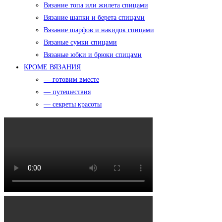
Вязание топа или жилета спицами
Вязание шапки и берета спицами
Вязание шарфов и накидок спицами
Вязаные сумки спицами
Вязаные юбки и брюки спицами
КРОМЕ ВЯЗАНИЯ
— готовим вместе
— путешествия
— секреты красоты