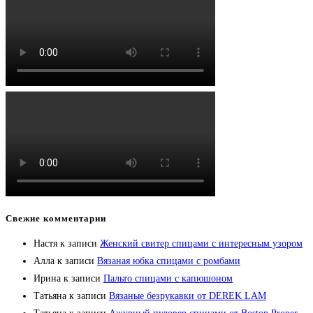
Свежие комментарии
Настя
к записи
Женский свитер спицами с интересным узором
Алла
к записи
Вязаная юбка спицами с ромбами
Ирина
к записи
Пальто спицами с капюшоном
Татьяна
к записи
Вязаные безрукавки от DEREK LAM