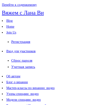
Перейти к содержимому
Вяжем с Лана Ви
Blog
Home
Join Us
Регистрация
Вход для участников
Сброс пароля
Учетная запись
Об авторе
Блог о вязании
Мастер-классы по вязанию: видео
Узоры спицами: видео
Модели спицами: видео