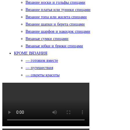
Вязание носки и гольфы спицами
Вязание платья или туники спицами
Вязание топа или жилета спицами
Вязание шапки и берета спицами
Вязание шарфов и накидок спицами
Вязаные сумки спицами
Вязаные юбки и брюки спицами
КРОМЕ ВЯЗАНИЯ
— готовим вместе
— путешествия
— секреты красоты