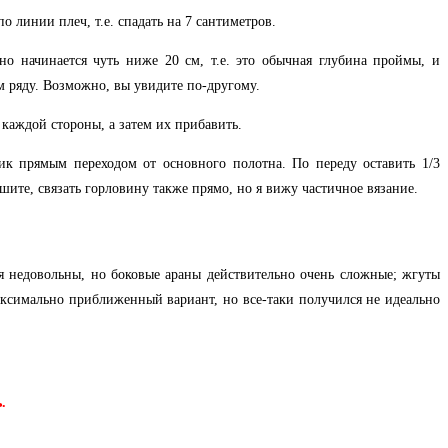
 линии плеч, т.е. спадать на 7 сантиметров.
но начинается чуть ниже 20 см, т.е. это обычная глубина проймы, и
6-м ряду. Возможно, вы увидите по-другому.
каждой стороны, а затем их прибавить.
ик прямым переходом от основного полотна. По переду оставить 1/3
шите, связать горловину также прямо, но я вижу частичное вязание.
ся недовольны, но боковые араны действительно очень сложные; жгуты
 максимально приближенный вариант, но все-таки получился не идеально
.