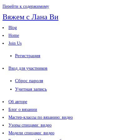
Перейти к содержимому
Вяжем с Лана Ви
Blog
Home
Join Us
Регистрация
Вход для участников
Сброс пароля
Учетная запись
Об авторе
Блог о вязании
Мастер-классы по вязанию: видео
Узоры спицами: видео
Модели спицами: видео