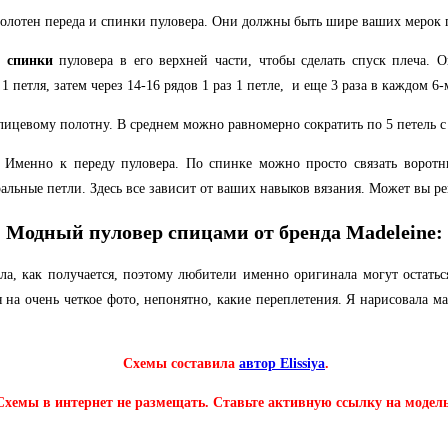
олотен переда и спинки пуловера. Они должны быть шире ваших мерок по
и спинки
пуловера в его верхней части, чтобы сделать спуск плеча. О
 1 петля, затем через 14-16 рядов 1 раз 1 петле, и еще 3 раза в каждом 
лицевому полотну. В среднем можно равномерно сократить по 5 петель с 
 Именно к переду пуловера. По спинке можно просто связать воротн
альные петли. Здесь все зависит от ваших навыков вязания. Может вы ре
Модный пуловер спицами от бренда Madeleine:
ала, как получается, поэтому любители именно оригинала могут остать
тря на очень четкое фото, непонятно, какие переплетения. Я нарисовала
Схемы составила
автор Elissiya
.
Схемы в интернет не размещать. Ставьте активную ссылку на модель