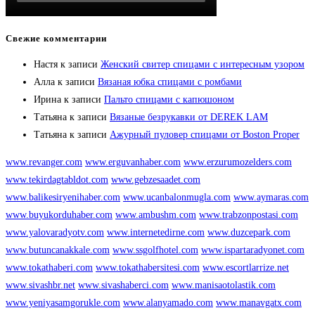
Свежие комментарии
Настя
к записи
Женский свитер спицами с интересным узором
Алла
к записи
Вязаная юбка спицами с ромбами
Ирина
к записи
Пальто спицами с капюшоном
Татьяна
к записи
Вязаные безрукавки от DEREK LAM
Татьяна
к записи
Ажурный пуловер спицами от Boston Proper
www.revanger.com
www.erguvanhaber.com
www.erzurumozelders.com
www.tekirdagtabldot.com
www.gebzesaadet.com
www.balikesiryenihaber.com
www.ucanbalonmugla.com
www.aymaras.com
www.buyukorduhaber.com
www.ambushm.com
www.trabzonpostasi.com
www.yalovaradyotv.com
www.internetedirne.com
www.duzcepark.com
www.butuncanakkale.com
www.ssgolfhotel.com
www.ispartaradyonet.com
www.tokathaberi.com
www.tokathabersitesi.com
www.escortlarrize.net
www.sivashbr.net
www.sivashaberci.com
www.manisaotolastik.com
www.yeniyasamgorukle.com
www.alanyamado.com
www.manavgatx.com