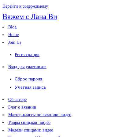
Перейти к содержимому
Вяжем с Лана Ви
Blog
Home
Join Us
Регистрация
Вход для участников
Сброс пароля
Учетная запись
Об авторе
Блог о вязании
Мастер-классы по вязанию: видео
Узоры спицами: видео
Модели спицами: видео