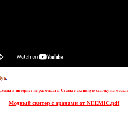
iya
.
Схемы в интернет не размещать. Ставьте активную ссылку на модель
Модный свитер с аранами от NEEMIC.pdf