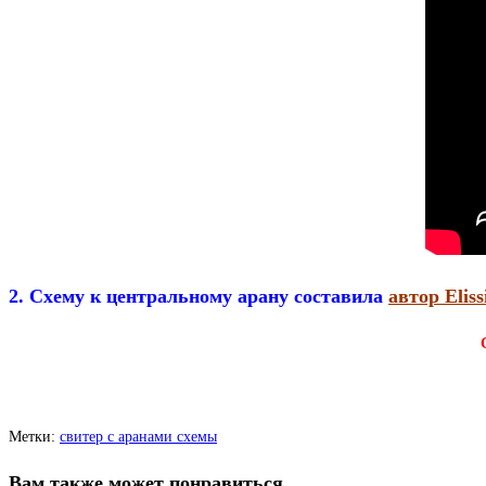
2. Схему к центральному арану составила
автор Eliss
Метки
:
свитер с аранами схемы
Вам также может понравиться