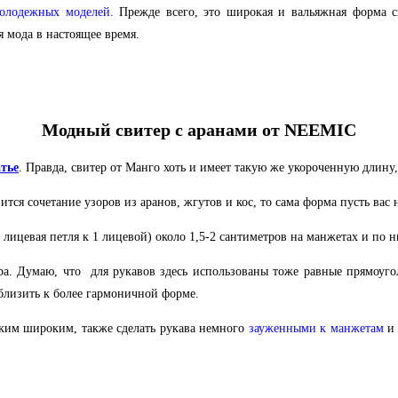
олодежных моделей.
Прежде всего, это широкая и вальяжная форма с
я мода в настоящее время.
Модный свитер с аранами от NEEMIC
атье
. Правда, свитер от Манго хоть и имеет такую же укороченную дли
ится сочетание узоров из аранов, жгутов и кос, то сама форма пусть вас
 лицевая петля к 1 лицевой) около 1,5-2 сантиметров на манжетах и по н
а. Думаю, что для рукавов здесь использованы тоже равные прямоугол
близить к более гармоничной форме.
таким широким, также сделать рукава немного
зауженными к манжетам