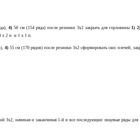
да),
4)
50 см (154 ряда) после резинки 3х2 закрыть для горловины
1)
2
 х 2 п. и 1 х 1 п.
в),
4)
55 см (170 рядов) после резинки 3х2 сформировать скос плечей, зак
кой 3х2, начиная и заканчивая 1-й и все последующие лицевые ряды для