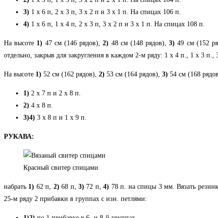
3)
1 х 6 п, 2 х 3 п, 3 х 2 п и 3 х 1 п. На спицах 106 п.
4)
1 х 6 п, 1 х 4 п, 2 х 3 п, 3 х 2 п и 3 х 1 п. На спицах 108 п.
На высоте
1)
47 см (146 рядов),
2)
48 см (148 рядов),
3)
49 см (152 ря
отдельно, закрыв для закругления в каждом 2-м ряду: 1 х 4 п., 1 х 3 п., 3
На высоте
1)
52 см (162 рядов),
2)
53 см (164 рядов),
3)
54 см (168 рядо
1)
2 х 7 п и 2 х 8 п.
2)
4 х 8 п.
3)
4)
3 х 8 п и 1 х 9 п.
РУКАВА:
Красный свитер спицами
набрать
1)
62 п,
2)
68 п,
3)
72 п,
4)
78 п. на спицы 3 мм. Вязать резин
25-м ряду 2 прибавки в группах с изн. петлями:
1)2
)
по 1 прибавке в 6- и 8-й группах