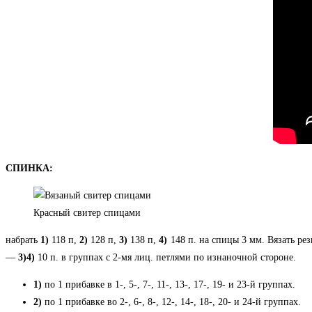
СПИНКА:
Красный свитер спицами
набрать
1)
118 п,
2)
128 п,
3)
138 п,
4)
148 п. на спицы 3 мм. Вязать рез
—
3)4)
10 п. в группах с 2-мя лиц. петлями по изнаночной стороне.
1)
по 1 прибавке в 1-, 5-, 7-, 11-, 13-, 17-, 19- и 23-й группах.
2)
по 1 прибавке во 2-, 6-, 8-, 12-, 14-, 18-, 20- и 24-й группах.