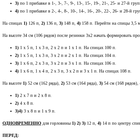
3)
по 1 прибавке в 1-, 3-, 7-, 9-, 13-, 15-, 19-, 21-, 25- и 27-й гру
4)
по 1 прибавке в 2-, 4-, 8-, 10-, 14-, 16-, 20-, 22-, 26- и 28-й гр
На спицах
1)
126 п,
2)
136 п,
3)
148 п,
4)
158 п. Перейти на спицы 3,5 м
На высоте 34 см (106 рядов) после резинки 3х2 начать формировать пр
1)
1 х 5 п, 1 х 3 п, 2 х 2 п и 1 х 1 п. На спицах 100 п.
2)
1 х 5 п, 1 х 3 п, 3 х 2 п и 2 х 1 п. На спицах 104 п.
3)
1 х 6 п, 2 х 3 п, 3 х 2 п и 3 х 1 п. На спицах 106 п.
4)
1 х 6 п, 1 х 4 п, 2 х 3 п, 3 х 2 п и 3 х 1 п. На спицах 108 п.
На высоте
1)
52 см (162 ряда),
2)
53 см (164 ряда),
3)
54 см (168 рядов),
1)
2 х 7 п и 2 х 8 п.
2)
4 х 8 п.
3)
4)
3 х 8 п и 1 х 9 п.
ОДНОВРЕМЕННО
для горловины
1)
2)
3)
12 п,
4)
14 п по центру спи
ПЕРЕД: