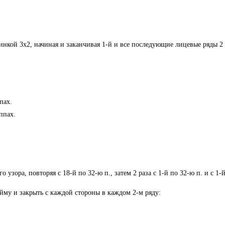
инкой 3х2, начиная и заканчивая 1-й и все последующие лицевые ряды 2 
ппах.
уппах.
о узора, повторяя с 18-й по 32-ю п., затем 2 раза с 1-й по 32-ю п. и с 1-
ойму и закрыть с каждой стороны в каждом 2-м ряду: