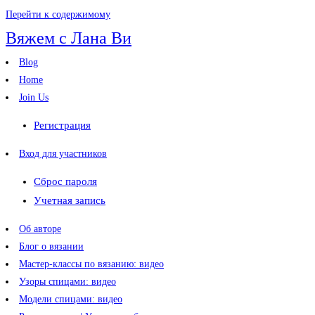
Перейти к содержимому
Вяжем с Лана Ви
Blog
Home
Join Us
Регистрация
Вход для участников
Сброс пароля
Учетная запись
Об авторе
Блог о вязании
Мастер-классы по вязанию: видео
Узоры спицами: видео
Модели спицами: видео