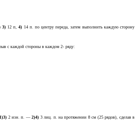
)
3)
12 п,
4)
14 п. по центру переда, затем выполнить каждую сторону
рыв с каждой стороны в каждом 2- ряду:
1)
3
)
2 изн. п. —
2)4)
3 лиц. п. на протяжении 8 см (25 рядов), сделав в