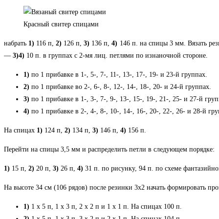
Красный свитер спицами
набрать
1)
116 п,
2)
126 п,
3)
136 п,
4)
146 п. на спицы 3 мм. Вязать рез
—
3)4)
10 п. в группах с 2-мя лиц. петлями по изнаночной стороне.
1)
по 1 прибавке в 1-, 5-, 7-, 11-, 13-, 17-, 19- и 23-й группах.
2)
по 1 прибавке во 2-, 6-, 8-, 12-, 14-, 18-, 20- и 24-й группах.
3)
по 1 прибавке в 1-, 3-, 7-, 9-, 13-, 15-, 19-, 21-, 25- и 27-й гру
4)
по 1 прибавке в 2-, 4-, 8-, 10-, 14-, 16-, 20-, 22-, 26- и 28-й гр
На спицах
1)
124 п,
2)
134 п,
3)
146 п,
4)
156 п.
Перейти на спицы 3,5 мм и распределить петли в следующем порядке:
1)
15 п,
2)
20 п,
3)
26 п,
4)
31 п. по рисунку, 94 п. по схеме фантазийног
На высоте 34 см (106 рядов) после резинки 3х2 начать формировать пр
1)
1 х 5 п, 1 х 3 п, 2 х 2 п и 1 х 1 п. На спицах 100 п.
2)
1 х 5 п, 1 х 3 п, 3 х 2 п и 2 х 1 п. На спицах 104 п.