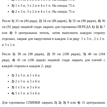
3)
1 х 3 п, 3 х 2 п и 4 х 1 п. На спицах 73 п.
4)
2 х 3 п, 3 х 2 п и 4 х 1 п. На спицах 75 п.
После
1)
33 см (84 ряда),
2)
34 см (86 рядов),
3)
35 см (90 рядов),
4)
36
см (92 ряда) лицевой глади закрыть для горловины ПЕРЕДА
1)
2)
3)
7
или
4)
9 центральных петель, затем выполнить каждую сторону
отдельно, закрыв для закругления в каждом 2-м ряду: 1 х 3 п., 2 х 2 п.
и 3 х 1 п.
После
1)
38 см (98 рядов),
2)
39 см (100 рядов),
3)
40 см (104
ряда),
4)
41 см (106 рядов) лицевой глади закрыть для плечей с
каждой стороны в каждом 2- ряду:
1)
3 х 5 п. и 1 х 6 п.
2)
2 х 5 п. и 2 х 6 п.
3)
1 х 5 п. и 3 х 6 п.
4)
1 х 5 п. и 3 х 6 п.
Для горловины СПИНКИ закрыть
1)
2)
3)
9 или
4)
11 центральных