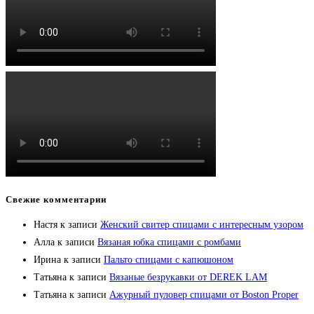
Свежие комментарии
Настя
к записи
Женский свитер спицами с интересным узором
Алла
к записи
Вязаная юбка спицами с ромбами
Ирина
к записи
Пальто спицами с капюшоном
Татьяна
к записи
Вязаные безрукавки от DEREK LAM
Татьяна
к записи
Ажурный пуловер спицами от Boston Proper