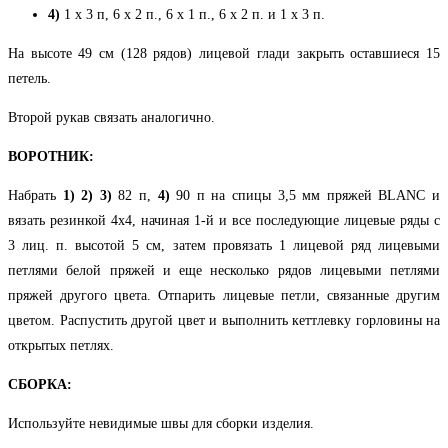
4)
1 х 3 п, 6 х 2 п., 6 х 1 п., 6 х 2 п. и 1 х 3 п.
На высоте 49 см (128 рядов) лицевой глади закрыть оставшиеся 15
петель.
Второй рукав связать аналогично.
ВОРОТНИК:
Набрать
1)
2)
3)
82 п,
4)
90 п на спицы 3,5 мм пряжей BLANC и
вязать резинкой 4х4, начиная 1-й и все последующие лицевые ряды с
3 лиц. п. высотой 5 см, затем провязать 1 лицевой ряд лицевыми
петлями белой пряжей и еще несколько рядов лицевыми петлями
пряжей другого цвета. Отпарить лицевые петли, связанные другим
цветом. Распустить другой цвет и выполнить кеттлевку горловины на
открытых петлях.
СБОРКА:
Используйте невидимые швы для сборки изделия.