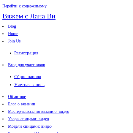
Перейти к содержимому
Вяжем с Лана Ви
Blog
Home
Join Us
Регистрация
Вход для участников
Сброс пароля
Учетная запись
Об авторе
Блог о вязании
Мастер-классы по вязанию: видео
Узоры спицами: видео
Модели спицами: видео