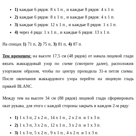
1)
каждые 6 рядов: 8 х 1 п., и каждые 8 рядов: 4 х 1 п.
2)
каждые 6 рядов: 8 х 1 п., и каждые 8 рядов: 4 х 1 п.
3)
каждые 6 рядов: 12 х 1 п., и каждые 8 рядов: 1 х 1 п.
4)
через 4 ряда: 1 х 1 п., и каждые 6 рядов: 13 х 1 п.
На спицах
1)
71 п,
2)
75 п,
3)
81 п,
4)
87 п.
Тем временем:
на высоте 17,5 см (48 рядов) от начала лицевой глади
вязать жаккардовый узор по схеме (смотрите далее), расположив
узортаким образом, чтобы по центру проходила 31-я петля схемы.
После окончания жаккардового узора перейти на лицевую гладь
пряжей BLANC.
Между тем на высоте 34 см (88 рядов) лицевой глади сформировать
окат рукава, для этого с каждой стороны закрыть в каждом 2-м ряду:
1)
1 х 3 п, 2 х 2 п., 14 х 1 п., 2 х 2 п. и 1 х 3 п.
2)
1 х 3 п, 3 х 2 п., 12 х 1 п., 3 х 2 п. и 1 х 3 п.
3)
1 х 3 п, 5 х 2 п., 9 х 1 п., 4 х 2 п. и 1 х 3 п.