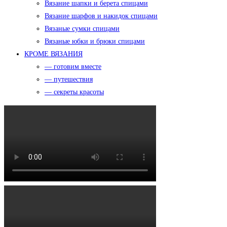
Вязание шапки и берета спицами
Вязание шарфов и накидок спицами
Вязаные сумки спицами
Вязаные юбки и брюки спицами
КРОМЕ ВЯЗАНИЯ
— готовим вместе
— путешествия
— секреты красоты