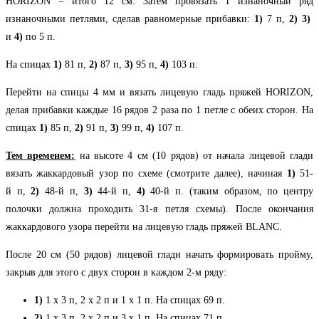
HORIZON = итого 12 см. Затем провязать 1 изнаночный ряд
изнаночными петлями, сделав равномерные прибавки:
1)
7 п,
2)
3)
и
4)
по 5 п.
На спицах
1)
81 п,
2)
87 п,
3)
95 п,
4)
103 п.
Перейти на спицы 4 мм и вязать лицевую гладь пряжей HORIZON,
делая прибавки каждые 16 рядов 2 раза по 1 петле с обеих сторон. На
спицах
1)
85 п,
2)
91 п,
3)
99 п,
4)
107 п.
Тем временем:
на высоте 4 см (10 рядов) от начала лицевой глади
вязать жаккардовый узор по схеме (смотрите далее), начиная
1)
51-
й п,
2)
48-й п,
3)
44-й п,
4)
40-й п. (таким образом, по центру
полочки должна проходить 31-я петля схемы). После окончания
жаккардового узора перейти на лицевую гладь пряжей BLANC.
После 20 см (50 рядов) лицевой глади начать формировать пройму,
закрыв для этого с двух сторон в каждом 2-м ряду:
1)
1 х 3 п, 2 х 2 п и 1 х 1 п. На спицах 69 п.
2)
1 х 3 п, 2 х 2 п и 3 х 1 п. На спицах 71 п.