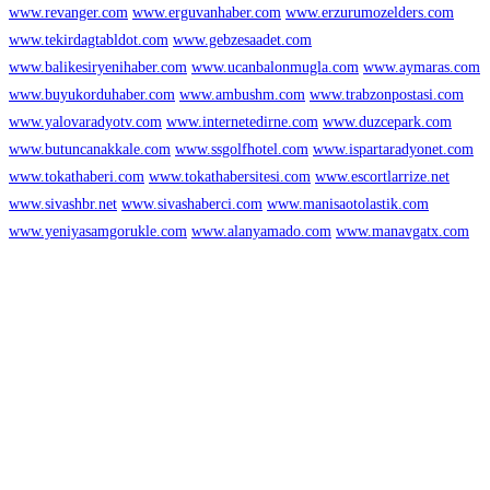
www.revanger.com
www.erguvanhaber.com
www.erzurumozelders.com
www.tekirdagtabldot.com
www.gebzesaadet.com
www.balikesiryenihaber.com
www.ucanbalonmugla.com
www.aymaras.com
www.buyukorduhaber.com
www.ambushm.com
www.trabzonpostasi.com
www.yalovaradyotv.com
www.internetedirne.com
www.duzcepark.com
www.butuncanakkale.com
www.ssgolfhotel.com
www.ispartaradyonet.com
www.tokathaberi.com
www.tokathabersitesi.com
www.escortlarrize.net
www.sivashbr.net
www.sivashaberci.com
www.manisaotolastik.com
www.yeniyasamgorukle.com
www.alanyamado.com
www.manavgatx.com