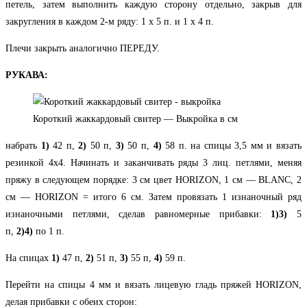
петель, затем выполнить каждую сторону отдельно, закрыв для
закругления в каждом 2-м ряду: 1 х 5 п. и 1 х 4 п.
Плечи закрыть аналогично ПЕРЕДУ.
РУКАВА:
Короткий жаккардовый свитер — Выкройка в см
набрать
1)
42 п,
2)
50 п,
3)
50 п,
4)
58 п. на спицы 3,5 мм и вязать
резинкой 4х4. Начинать и заканчивать ряды 3 лиц. петлями, меняя
пряжу в следующем порядке: 3 см цвет HORIZON, 1 см — BLANC, 2
см — HORIZON = итого 6 см. Затем провязать 1 изнаночный ряд
изнаночными петлями, сделав равномерные прибавки:
1)3)
5
п,
2)
4)
по 1 п.
На спицах
1)
47 п,
2)
51 п,
3)
55 п,
4)
59 п.
Перейти на спицы 4 мм и вязать лицевую гладь пряжей HORIZON,
делая прибавки с обеих сторон: