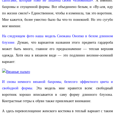
сапогами, которые тоже не лишены своей «изюминки».
А именно:
бахромы и спущенной формы. Все объединено белым, и «Ву-аля, иду
по жизни смело!» Единственное, чтобы я изменила, так это воротник.
Мне кажется, более уместно было бы что-то понежней. Но это сугубо
мое мнение.
На следующем фото наша модель Снежана Онопко в белом длинном
блузоне.
Думаю, что вариантов названия этого предмета гардероба
может быть много, главное его предназначение — теплая верхняя
одежда. Хотя она в вязаном виде — это подлинно весенне-осенний
вариант:
И снова немного вязаной бахромы, белесого эффектного цвета и
свободной формы.
Эта модель мне нравится всем: свободный
воротник хорошо вписывается в саму форму длинного блузона.
Контрастные гетры к обуви также привлекают внимание.
А здесь перевоплощение женского костюма в теплый вариант с таким