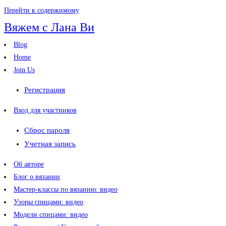
Перейти к содержимому
Вяжем с Лана Ви
Blog
Home
Join Us
Регистрация
Вход для участников
Сброс пароля
Учетная запись
Об авторе
Блог о вязании
Мастер-классы по вязанию: видео
Узоры спицами: видео
Модели спицами: видео