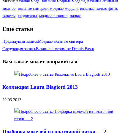
Метки
:
вязаная мода
,
вязание модные модели
,
вязание спицами
модное
,
вязание спицами модные модели
,
вязаные пальто фото
,
жакеты
,
кардиганы
,
модное вязание
,
пальто
Еще статьи
Предыдущая запись
Модные вязаные свитера
Следующая запись
Вязание с мехом от Dennis Basso
Вам также может понравиться
Коллекция Laura Biagiotti 2013
29.03.2013
Подборка моделей из платочной вязки — 2