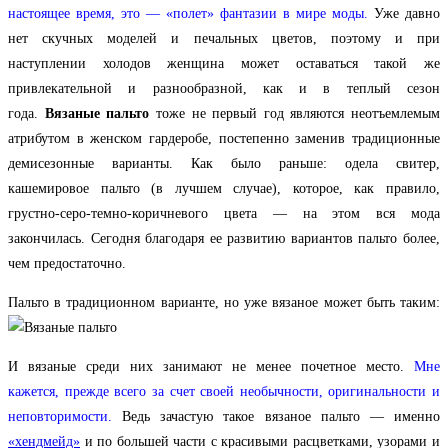
настоящее время, это — «полет» фантазии в мире моды.
Уже давно
нет скучных моделей и печальных цветов, поэтому и при
наступлении холодов женщина может оставаться такой же
привлекательной и разнообразной, как и в теплый сезон
года.
Вязаные пальто
тоже не первый год являются неотъемлемым
атрибутом в женском гардеробе, постепенно заменив традиционные
демисезонные варианты. Как было раньше: одела свитер,
кашемировое пальто (в лучшем случае), которое, как правило,
грустно-серо-темно-коричневого цвета — на этом вся мода
закончилась. Сегодня благодаря ее развитию вариантов пальто более,
чем предостаточно.
Пальто в традиционном варианте, но уже вязаное может быть таким:
И вязаные среди них занимают не менее почетное место.
Мне
кажется, прежде всего за счет своей необычности, оригинальности и
неповторимости.
Ведь зачастую такое вязаное пальто — именно
«хендмейд»
и по большей части с красивыми расцветками, узорами и