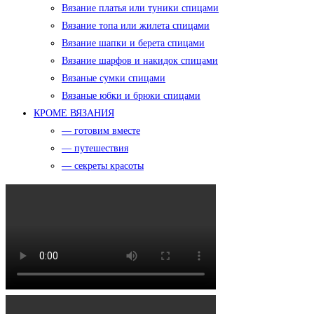
Вязание платья или туники спицами
Вязание топа или жилета спицами
Вязание шапки и берета спицами
Вязание шарфов и накидок спицами
Вязаные сумки спицами
Вязаные юбки и брюки спицами
КРОМЕ ВЯЗАНИЯ
— готовим вместе
— путешествия
— секреты красоты