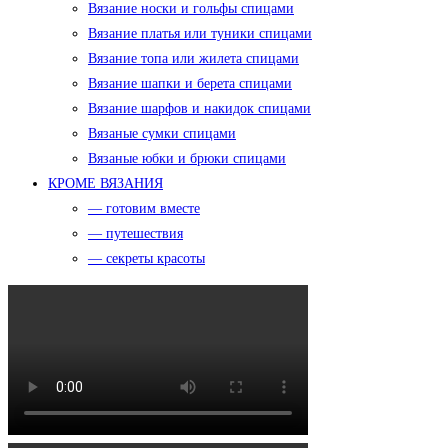
Вязание носки и гольфы спицами
Вязание платья или туники спицами
Вязание топа или жилета спицами
Вязание шапки и берета спицами
Вязание шарфов и накидок спицами
Вязаные сумки спицами
Вязаные юбки и брюки спицами
КРОМЕ ВЯЗАНИЯ
— готовим вместе
— путешествия
— секреты красоты