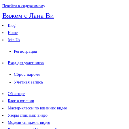
Перейти к содержимому
Вяжем с Лана Ви
Blog
Home
Join Us
Регистрация
Вход для участников
Сброс пароля
Учетная запись
Об авторе
Блог о вязании
Мастер-классы по вязанию: видео
Узоры спицами: видео
Модели спицами: видео