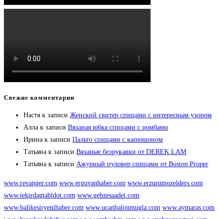
Свежие комментарии
Настя
к записи
Женский свитер спицами с интересным узором
Алла
к записи
Вязаная юбка спицами с ромбами
Ирина
к записи
Пальто спицами с капюшоном
Татьяна
к записи
Вязаные безрукавки от DEREK LAM
Татьяна
к записи
Ажурный пуловер спицами от Boston Proper
www.revanger.com
www.erguvanhaber.com
www.erzurumozelders.com
www.tekirdagtabldot.com
www.gebzesaadet.com
www.balikesiryenihaber.com
www.ucanbalonmugla.com
www.aymaras.com