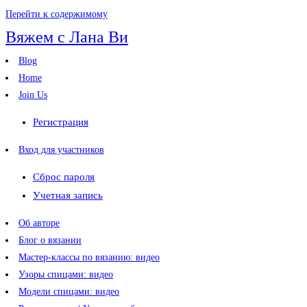
Перейти к содержимому
Вяжем с Лана Ви
Blog
Home
Join Us
Регистрация
Вход для участников
Сброс пароля
Учетная запись
Об авторе
Блог о вязании
Мастер-классы по вязанию: видео
Узоры спицами: видео
Модели спицами: видео