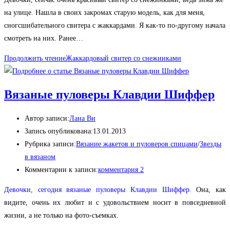
на улице. Нашла в своих закромах старую модель, как для меня,
сногсшибательного свитера с жаккардами. Я как-то по-другому начала
смотреть на них. Ранее…
Продолжить чтение
Жаккардовый свитер со снежинками
Вязаные пуловеры Клавдии Шиффер
Автор записи:
Лана Ви
Запись опубликована:
13.01.2013
Рубрика записи:
Вязание жакетов и пуловеров спицами
/
Звезды
в вязаном
Комментарии к записи:
комментария 2
Девочки, сегодня вязаные пуловеры Клавдии Шиффер.
Она, как
видите, очень их любит и с удовольствием носит в повседневной
жизни, а не только на фото-съемках.