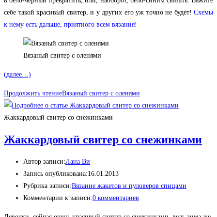
в бело-черный превратить, или, наоборот, бело-синим связать.
Вяжите
себе такой красивый свитер, и у других его уж точно не будет!
Схемы
к нему есть дальше, приятного всем вязания!
Вязаный свитер с оленями
(далее…)
Продолжить чтение
Вязаный свитер с оленями
Жаккардовый свитер со снежинками
Жаккардовый свитер со снежинками
Автор записи:
Лана Ви
Запись опубликована:
16.01.2013
Рубрика записи:
Вязание жакетов и пуловеров спицами
Комментарии к записи:
0 комментариев
Девочки, сейчас очень красивый свитер со снежинками, ведь зима же