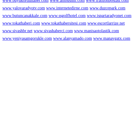
www.buyukorduhaber.com
www.ambushm.com
www.trabzonpostasi.com
www.yalovaradyotv.com
www.internetedirne.com
www.duzcepark.com
www.butuncanakkale.com
www.ssgolfhotel.com
www.ispartaradyonet.com
www.tokathaberi.com
www.tokathabersitesi.com
www.escortlarrize.net
www.sivashbr.net
www.sivashaberci.com
www.manisaotolastik.com
www.yeniyasamgorukle.com
www.alanyamado.com
www.manavgatx.com