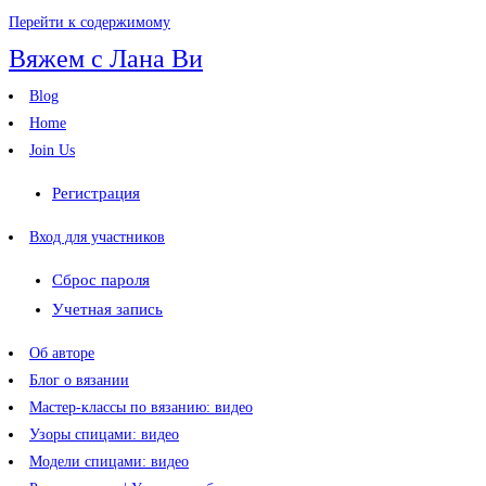
Перейти к содержимому
Вяжем с Лана Ви
Blog
Home
Join Us
Регистрация
Вход для участников
Сброс пароля
Учетная запись
Об авторе
Блог о вязании
Мастер-классы по вязанию: видео
Узоры спицами: видео
Модели спицами: видео