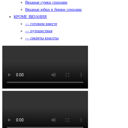
Вязаные сумки спицами
Вязаные юбки и брюки спицами
КРОМЕ ВЯЗАНИЯ
— готовим вместе
— путешествия
— секреты красоты