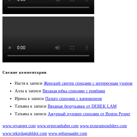
Свежие комментарии
Настя
к записи
Женский свитер спицами с интересным узором
Алла
к записи
Вязаная юбка спицами с ромбами
Ирина
к записи
Пальто спицами с капюшоном
Татьяна
к записи
Вязаные безрукавки от DEREK LAM
Татьяна
к записи
Ажурный пуловер спицами от Boston Proper
www.revanger.com
www.erguvanhaber.com
www.erzurumozelders.com
www.tekirdagtabldot.com
www.gebzesaadet.com