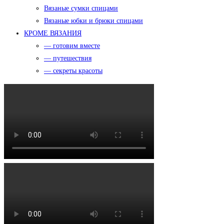
Вязаные сумки спицами
Вязаные юбки и брюки спицами
КРОМЕ ВЯЗАНИЯ
— готовим вместе
— путешествия
— секреты красоты