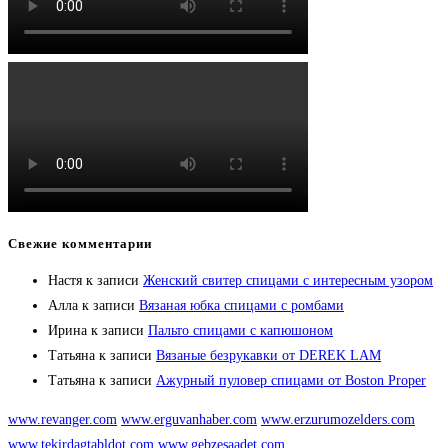
Свежие комментарии
Настя
к записи
Женский свитер спицами с интересным узором
Алла
к записи
Вязаная юбка спицами с ромбами
Ирина
к записи
Пальто спицами с капюшоном
Татьяна
к записи
Вязаные безрукавки от DEREK LAM
Татьяна
к записи
Ажурный пуловер спицами от Boston Proper
www.revanger.com
www.erguvanhaber.com
www.erzurumozelders.com
www.tekirdagtabldot.com
www.gebzesaadet.com