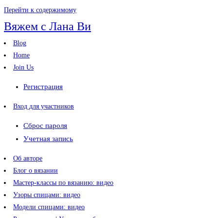
Перейти к содержимому
Вяжем с Лана Ви
Blog
Home
Join Us
Регистрация
Вход для участников
Сброс пароля
Учетная запись
Об авторе
Блог о вязании
Мастер-классы по вязанию: видео
Узоры спицами: видео
Модели спицами: видео