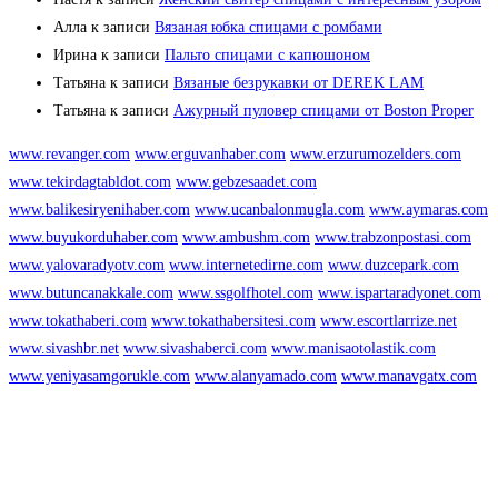
Алла
к записи
Вязаная юбка спицами с ромбами
Ирина
к записи
Пальто спицами с капюшоном
Татьяна
к записи
Вязаные безрукавки от DEREK LAM
Татьяна
к записи
Ажурный пуловер спицами от Boston Proper
www.revanger.com
www.erguvanhaber.com
www.erzurumozelders.com
www.tekirdagtabldot.com
www.gebzesaadet.com
www.balikesiryenihaber.com
www.ucanbalonmugla.com
www.aymaras.com
www.buyukorduhaber.com
www.ambushm.com
www.trabzonpostasi.com
www.yalovaradyotv.com
www.internetedirne.com
www.duzcepark.com
www.butuncanakkale.com
www.ssgolfhotel.com
www.ispartaradyonet.com
www.tokathaberi.com
www.tokathabersitesi.com
www.escortlarrize.net
www.sivashbr.net
www.sivashaberci.com
www.manisaotolastik.com
www.yeniyasamgorukle.com
www.alanyamado.com
www.manavgatx.com