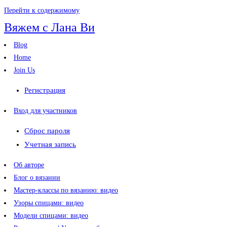
Перейти к содержимому
Вяжем с Лана Ви
Blog
Home
Join Us
Регистрация
Вход для участников
Сброс пароля
Учетная запись
Об авторе
Блог о вязании
Мастер-классы по вязанию: видео
Узоры спицами: видео
Модели спицами: видео