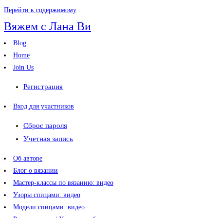
Перейти к содержимому
Вяжем с Лана Ви
Blog
Home
Join Us
Регистрация
Вход для участников
Сброс пароля
Учетная запись
Об авторе
Блог о вязании
Мастер-классы по вязанию: видео
Узоры спицами: видео
Модели спицами: видео