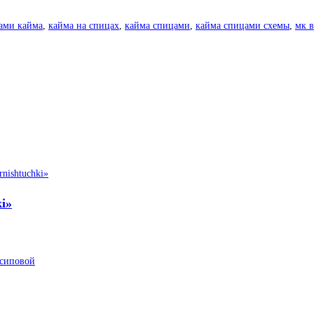
ами кайма
,
кайма на спицах
,
кайма спицами
,
кайма спицами схемы
,
мк 
i»