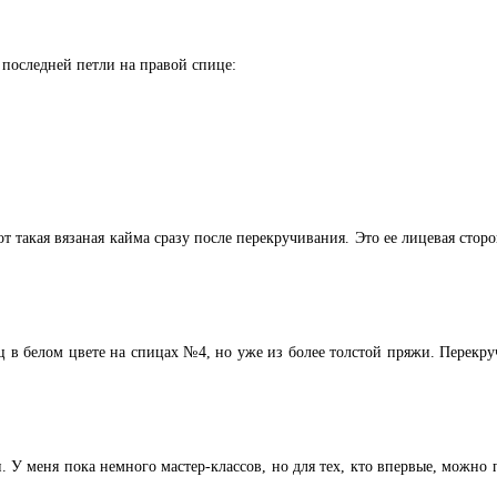
 последней петли на правой спице:
от такая вязаная кайма сразу после перекручивания. Это ее лицевая сто
ц в белом цвете на спицах №4, но уже из более толстой пряжи. Перекруч
и. У меня пока немного мастер-классов, но для тех, кто впервые, можн