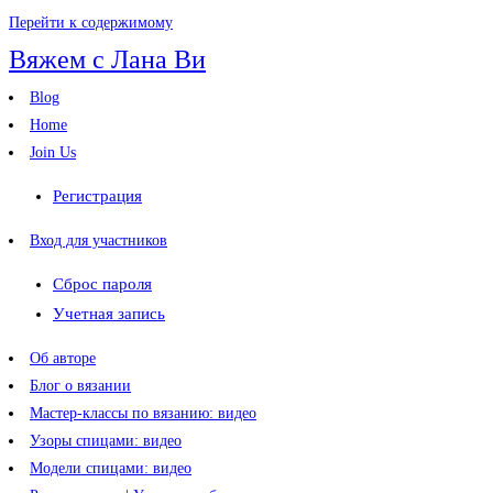
Перейти к содержимому
Вяжем с Лана Ви
Blog
Home
Join Us
Регистрация
Вход для участников
Сброс пароля
Учетная запись
Об авторе
Блог о вязании
Мастер-классы по вязанию: видео
Узоры спицами: видео
Модели спицами: видео