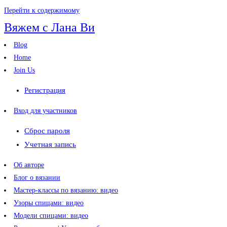
Перейти к содержимому
Вяжем с Лана Ви
Blog
Home
Join Us
Регистрация
Вход для участников
Сброс пароля
Учетная запись
Об авторе
Блог о вязании
Мастер-классы по вязанию: видео
Узоры спицами: видео
Модели спицами: видео