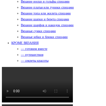
Вязание носки и гольфы спицами
Вязание платья или туники спицами
Вязание топа или жилета спицами
Вязание шапки и берета спицами
Вязание шарфов и накидок спицами
Вязаные сумки спицами
Вязаные юбки и брюки спицами
КРОМЕ ВЯЗАНИЯ
— готовим вместе
— путешествия
— секреты красоты