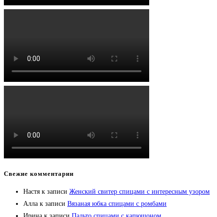
Свежие комментарии
Настя
к записи
Женский свитер спицами с интересным узором
Алла
к записи
Вязаная юбка спицами с ромбами
Ирина
к записи
Пальто спицами с капюшоном