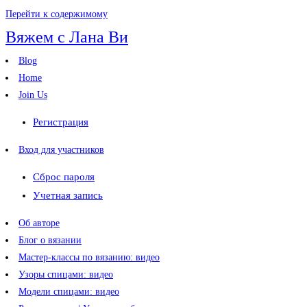
Перейти к содержимому
Вяжем с Лана Ви
Blog
Home
Join Us
Регистрация
Вход для участников
Сброс пароля
Учетная запись
Об авторе
Блог о вязании
Мастер-классы по вязанию: видео
Узоры спицами: видео
Модели спицами: видео