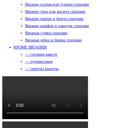
Вязание платья или туники спицами
Вязание топа или жилета спицами
Вязание шапки и берета спицами
Вязание шарфов и накидок спицами
Вязаные сумки спицами
Вязаные юбки и брюки спицами
КРОМЕ ВЯЗАНИЯ
— готовим вместе
— путешествия
— секреты красоты