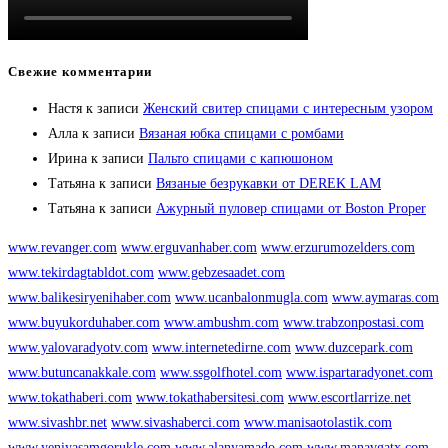
Свежие комментарии
Настя
к записи
Женский свитер спицами с интересным узором
Алла
к записи
Вязаная юбка спицами с ромбами
Ирина
к записи
Пальто спицами с капюшоном
Татьяна
к записи
Вязаные безрукавки от DEREK LAM
Татьяна
к записи
Ажурный пуловер спицами от Boston Proper
www.revanger.com
www.erguvanhaber.com
www.erzurumozelders.com
www.tekirdagtabldot.com
www.gebzesaadet.com
www.balikesiryenihaber.com
www.ucanbalonmugla.com
www.aymaras.com
www.buyukorduhaber.com
www.ambushm.com
www.trabzonpostasi.com
www.yalovaradyotv.com
www.internetedirne.com
www.duzcepark.com
www.butuncanakkale.com
www.ssgolfhotel.com
www.ispartaradyonet.com
www.tokathaberi.com
www.tokathabersitesi.com
www.escortlarrize.net
www.sivashbr.net
www.sivashaberci.com
www.manisaotolastik.com
www.yeniyasamgorukle.com
www.alanyamado.com
www.manavgatx.com