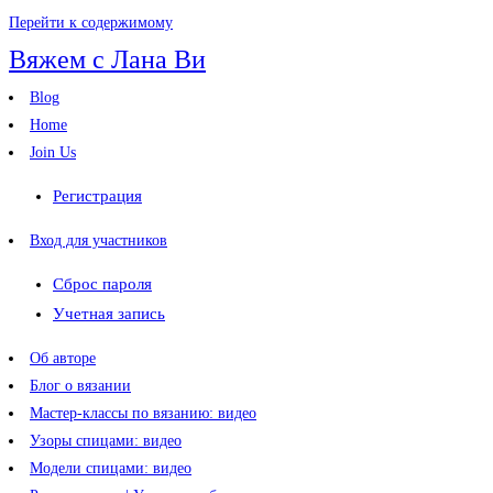
Перейти к содержимому
Вяжем с Лана Ви
Blog
Home
Join Us
Регистрация
Вход для участников
Сброс пароля
Учетная запись
Об авторе
Блог о вязании
Мастер-классы по вязанию: видео
Узоры спицами: видео
Модели спицами: видео