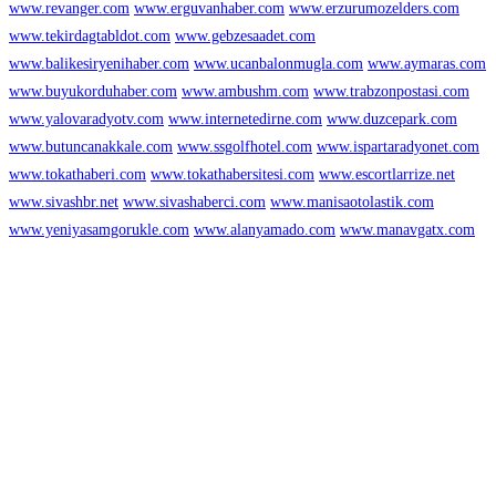
www.revanger.com
www.erguvanhaber.com
www.erzurumozelders.com
www.tekirdagtabldot.com
www.gebzesaadet.com
www.balikesiryenihaber.com
www.ucanbalonmugla.com
www.aymaras.com
www.buyukorduhaber.com
www.ambushm.com
www.trabzonpostasi.com
www.yalovaradyotv.com
www.internetedirne.com
www.duzcepark.com
www.butuncanakkale.com
www.ssgolfhotel.com
www.ispartaradyonet.com
www.tokathaberi.com
www.tokathabersitesi.com
www.escortlarrize.net
www.sivashbr.net
www.sivashaberci.com
www.manisaotolastik.com
www.yeniyasamgorukle.com
www.alanyamado.com
www.manavgatx.com