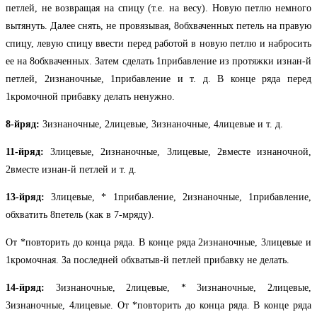
петлей, не возвращая на спицу (т.е. на весу). Новую петлю немного
вытянуть. Далее снять, не провязывая, 8обхваченных петель на правую
спицу, левую спицу ввести перед работой в новую петлю и набросить
ее на 8обхваченных. Затем сделать 1прибавление из протяжки изнан-й
петлей, 2изнаночные, 1прибавление и т. д. В конце ряда перед
1кромочной прибавку делать ненужно.
8-йряд:
3изнаночные, 2лицевые, 3изнаночные, 4лицевые и т. д.
11-йряд:
3лицевые, 2изнаночные, 3лицевые, 2вместе изнаночной,
2вме­сте изнан-й петлей и т. д.
13-йряд:
3лицевые, * 1прибавление, 2изнаночные, 1прибавление,
обхватить 8петель (как в 7-мряду).
От *повторить до конца ряда. В конце ряда 2изнаночные, 3лицевые и
1кромочная. За последней обхватыв-й петлей прибавку не делать.
14-йряд:
3изнаночные, 2лицевые, * 3изнаночные, 2лицевые,
3изнаночные, 4лицевые. От *повторить до конца ряда. В конце ряда