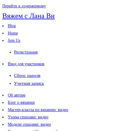
Перейти к содержимому
Вяжем с Лана Ви
Blog
Home
Join Us
Регистрация
Вход для участников
Сброс пароля
Учетная запись
Об авторе
Блог о вязании
Мастер-классы по вязанию: видео
Узоры спицами: видео
Модели спицами: видео