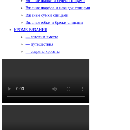
Вязание шапки и берета спицами
Вязание шарфов и накидок спицами
Вязаные сумки спицами
Вязаные юбки и брюки спицами
КРОМЕ ВЯЗАНИЯ
— готовим вместе
— путешествия
— секреты красоты