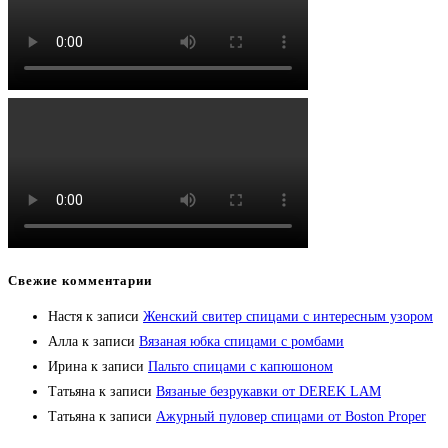
Свежие комментарии
Настя
к записи
Женский свитер спицами с интересным узором
Алла
к записи
Вязаная юбка спицами с ромбами
Ирина
к записи
Пальто спицами с капюшоном
Татьяна
к записи
Вязаные безрукавки от DEREK LAM
Татьяна
к записи
Ажурный пуловер спицами от Boston Proper