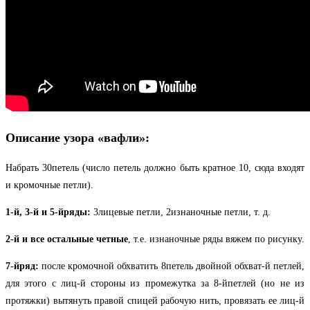
Описание узора «вафли»:
Набрать 30петель (число петель должно быть кратное 10, сюда входят
и кромочные петли).
1-й, 3-й и 5-йряды:
3лицевые петли, 2изнаночные петли, т. д.
2-й и все остальные четные
, т.е. изнаночные ряды вяжем по рисунку.
7-йряд:
после кромочной обхватить 8петель двойной обхват-й петлей,
для этого с лиц-й стороны из промежутка за 8-йпетлей (но не из
протяжки) вытянуть правой спицей рабочую нить, провязать ее лиц-й