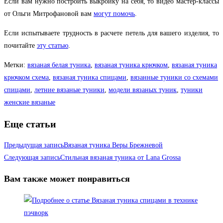
Если вам нужно построить выкройку на себя, то видео мастер-классы
от Ольги Митрофановой вам
могут помочь
.
Если испытываете трудность в расчете петель для вашего изделия, то
почитайте
эту статью
.
Метки
:
вязаная белая туника
,
вязаная туника крючком
,
вязаная туника
крючком схема
,
вязаная туника спицами
,
вязанные туники со схемами
спицами
,
летние вязаные туники
,
модели вязаных туник
,
туники
женские вязаные
Еще статьи
Предыдущая запись
Вязаная туника Веры Брежневой
Следующая запись
Стильная вязаная туника от Lana Grossa
Вам также может понравиться