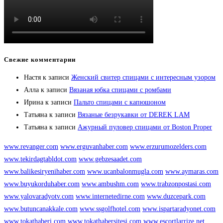
Свежие комментарии
Настя
к записи
Женский свитер спицами с интересным узором
Алла
к записи
Вязаная юбка спицами с ромбами
Ирина
к записи
Пальто спицами с капюшоном
Татьяна
к записи
Вязаные безрукавки от DEREK LAM
Татьяна
к записи
Ажурный пуловер спицами от Boston Proper
www.revanger.com
www.erguvanhaber.com
www.erzurumozelders.com
www.tekirdagtabldot.com
www.gebzesaadet.com
www.balikesiryenihaber.com
www.ucanbalonmugla.com
www.aymaras.com
www.buyukorduhaber.com
www.ambushm.com
www.trabzonpostasi.com
www.yalovaradyotv.com
www.internetedirne.com
www.duzcepark.com
www.butuncanakkale.com
www.ssgolfhotel.com
www.ispartaradyonet.com
www.tokathaberi.com
www.tokathabersitesi.com
www.escortlarrize.net