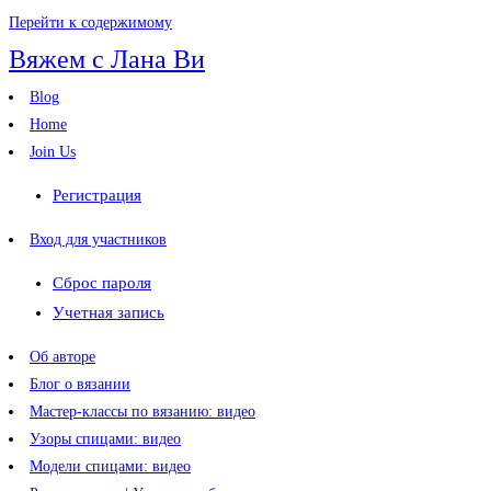
Перейти к содержимому
Вяжем с Лана Ви
Blog
Home
Join Us
Регистрация
Вход для участников
Сброс пароля
Учетная запись
Об авторе
Блог о вязании
Мастер-классы по вязанию: видео
Узоры спицами: видео
Модели спицами: видео