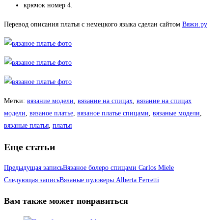
крючок номер 4.
Перевод описания платья с немецкого языка сделан сайтом
Вяжи.ру
Метки
:
вязание модели
,
вязание на спицах
,
вязание на спицах
модели
,
вязаное платье
,
вязаное платье спицами
,
вязаные модели
,
вязаные платья
,
платья
Еще статьи
Предыдущая запись
Вязаное болеро спицами Carlos Miele
Следующая запись
Вязаные пуловеры Alberta Ferretti
Вам также может понравиться