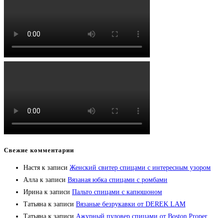
Свежие комментарии
Настя
к записи
Женский свитер спицами с интересным узором
Алла
к записи
Вязаная юбка спицами с ромбами
Ирина
к записи
Пальто спицами с капюшоном
Татьяна
к записи
Вязаные безрукавки от DEREK LAM
Татьяна
к записи
Ажурный пуловер спицами от Boston Proper