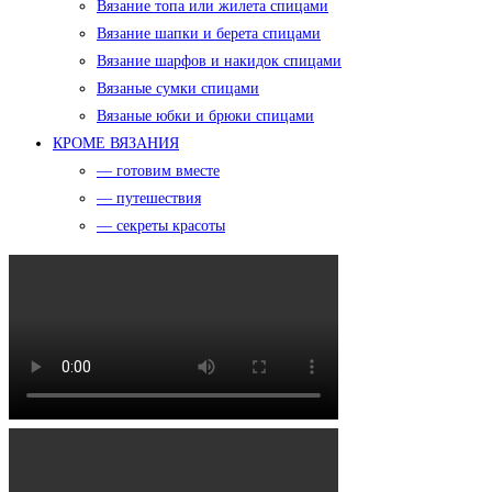
Вязание топа или жилета спицами
Вязание шапки и берета спицами
Вязание шарфов и накидок спицами
Вязаные сумки спицами
Вязаные юбки и брюки спицами
КРОМЕ ВЯЗАНИЯ
— готовим вместе
— путешествия
— секреты красоты