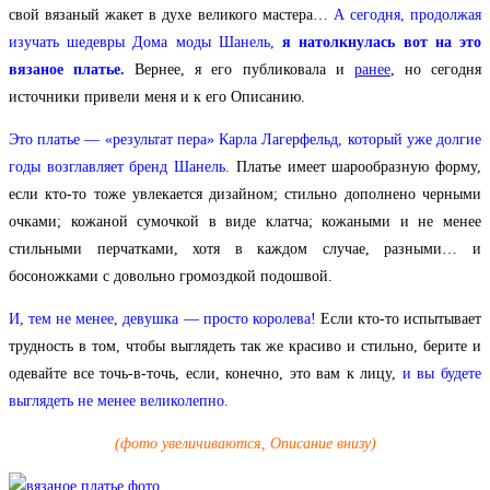
свой вязаный жакет в духе великого мастера…
А сегодня, продолжая
изучать шедевры Дома моды Шанель,
я натолкнулась вот на это
вязаное платье.
Вернее, я его публиковала и
ранее
, но сегодня
источники привели меня и к его Описанию.
Это платье — «результат пера» Карла Лагерфельд, который уже долгие
годы возглавляет бренд Шанель.
Платье имеет шарообразную форму,
если кто-то тоже увлекается дизайном; стильно дополнено черными
очками; кожаной сумочкой в виде клатча; кожаными и не менее
стильными перчатками, хотя в каждом случае, разными… и
босоножками с довольно громоздкой подошвой.
И, тем не менее, девушка — просто королева!
Если кто-то испытывает
трудность в том, чтобы выглядеть так же красиво и стильно, берите и
одевайте все точь-в-точь, если, конечно, это вам к лицу,
и вы будете
выглядеть не менее великолепно.
(фото увеличиваются, Описание внизу)