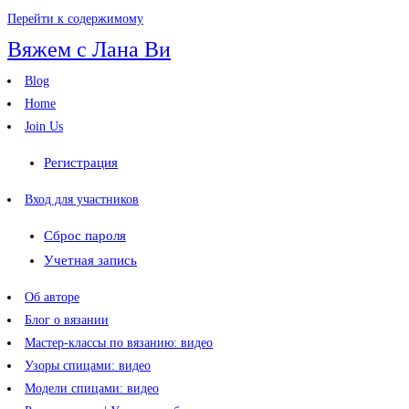
Перейти к содержимому
Вяжем с Лана Ви
Blog
Home
Join Us
Регистрация
Вход для участников
Сброс пароля
Учетная запись
Об авторе
Блог о вязании
Мастер-классы по вязанию: видео
Узоры спицами: видео
Модели спицами: видео