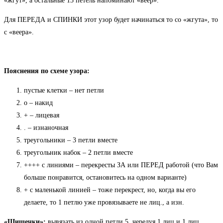
«жгут», а остальные 13 петель напоминают «веер».
Для ПЕРЕДА и СПИНКИ этот узор будет начинаться то со «жгута», то
с «веера».
Пояснения по схеме узора:
пустые клетки – нет петли
о – накид
+ – лицевая
. – изнаночная
треугольники – 3 петли вместе
треугольник набок – 2 петли вместе
++++ с линиями – перекресты ЗА или ПЕРЕД работой (что Вам
больше понравится, остановитесь на одном варианте)
+ с маленькой линией – тоже перекрест, но, когда вы его
делаете, то 1 петлю уже провязываете не лиц., а изн.
«Шишечки»:
вывязать из одной петли 5, чередуя 1 лиц и 1 лиц