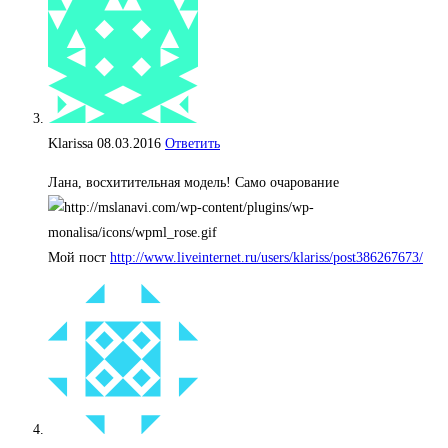
Klarissa
08.03.2016
Ответить
Лана, восхитительная модель! Само очарование
Мой пост
http://www.liveinternet.ru/users/klariss/post386267673/