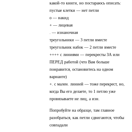
какой-то книги, но постараюсь описать:
пустые клетки — нет петли
о — накид
+ — лицевая
. — изнаночная
треугольники — 3 петли вместе
треугольник набок — 2 петли вместе
++++ с линиями — перекресты ЗА или
ПЕРЕД работой (что Вам больше
понравится, остановитесь на одном
варианте)
+. с мален. линией — тоже перекрест, но,
когда Вы его делаете, то 1 петлю уже
провязываете не лиц, а изн.
Попробуйте на образце, там главное
разобраться, как петли сдвигаются, чтобы
совпадали