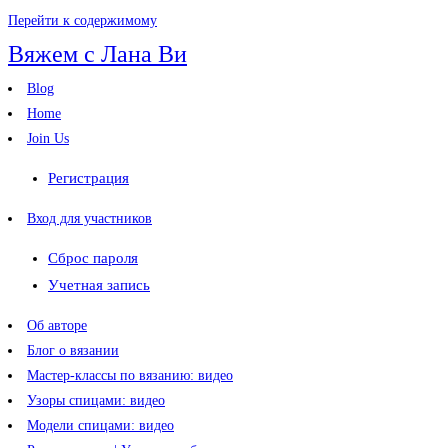
Перейти к содержимому
Вяжем с Лана Ви
Blog
Home
Join Us
Регистрация
Вход для участников
Сброс пароля
Учетная запись
Об авторе
Блог о вязании
Мастер-классы по вязанию: видео
Узоры спицами: видео
Модели спицами: видео