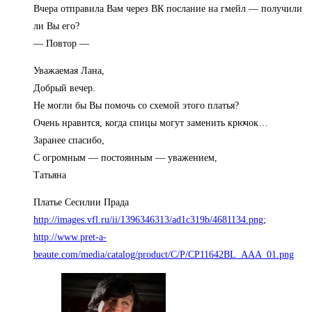
Вчера отправила Вам через ВК послание на гмейл — получили
ли Вы его?
— Повтор —
Уважаемая Лана,
Добрый вечер.
Не могли бы Вы помочь со схемой этого платья?
Очень нравится, когда спицы могут заменить крючок…
Заранее спасибо,
С огромным — постоянным — уважением,
Татьяна
Платье Сесилии Прада
http://images.vfl.ru/ii/1396346313/ad1c319b/4681134.png
;
http://www.pret-a-
beaute.com/media/catalog/product/C/P/CP11642BL_AAA_01.png