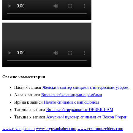
Свежие комментарии
Настя
к записи
Женский свитер спицами с интересным узором
Алла
к записи
Вязаная юбка спицами с ромбами
Ирина
к записи
Пальто спицами с капюшоном
Татьяна
к записи
Вязаные безрукавки от DEREK LAM
Татьяна
к записи
Ажурный пуловер спицами от Boston Proper
www.revanger.com
www.erguvanhaber.com
www.erzurumozelders.com