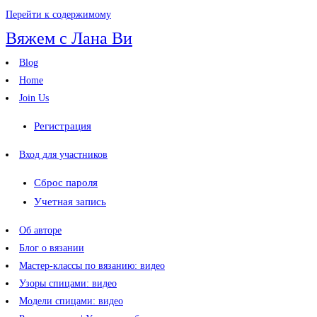
Перейти к содержимому
Вяжем с Лана Ви
Blog
Home
Join Us
Регистрация
Вход для участников
Сброс пароля
Учетная запись
Об авторе
Блог о вязании
Мастер-классы по вязанию: видео
Узоры спицами: видео
Модели спицами: видео