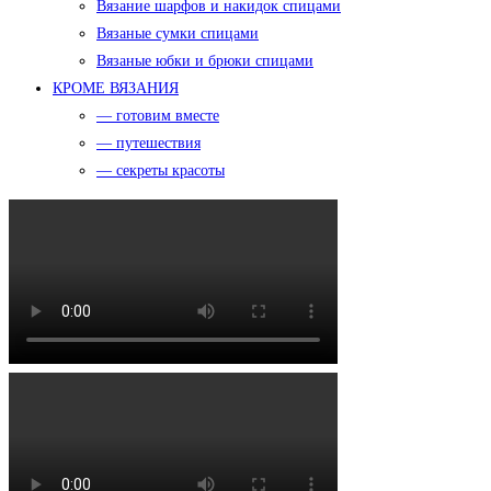
Вязание шарфов и накидок спицами
Вязаные сумки спицами
Вязаные юбки и брюки спицами
КРОМЕ ВЯЗАНИЯ
— готовим вместе
— путешествия
— секреты красоты