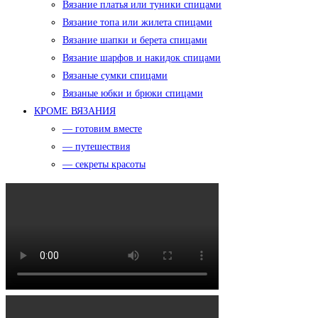
Вязание платья или туники спицами
Вязание топа или жилета спицами
Вязание шапки и берета спицами
Вязание шарфов и накидок спицами
Вязаные сумки спицами
Вязаные юбки и брюки спицами
КРОМЕ ВЯЗАНИЯ
— готовим вместе
— путешествия
— секреты красоты