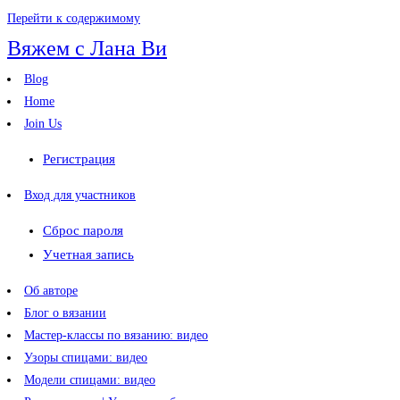
Перейти к содержимому
Вяжем с Лана Ви
Blog
Home
Join Us
Регистрация
Вход для участников
Сброс пароля
Учетная запись
Об авторе
Блог о вязании
Мастер-классы по вязанию: видео
Узоры спицами: видео
Модели спицами: видео