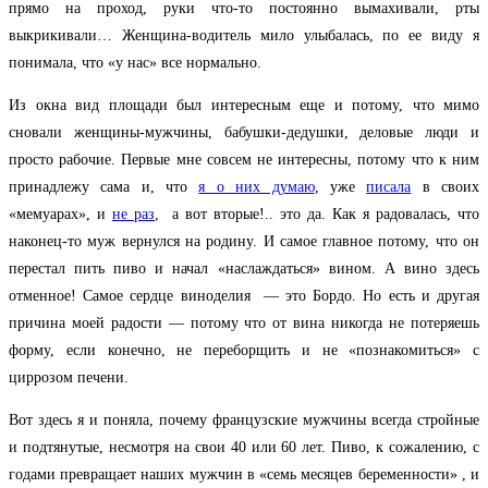
прямо на проход, руки что-то постоянно вымахивали, рты
выкрикивали… Женщина-водитель мило улыбалась, по ее виду я
понимала, что «у нас» все нормально.
Из окна вид площади был интересным еще и потому, что мимо
сновали женщины-мужчины, бабушки-дедушки, деловые люди и
просто рабочие. Первые мне совсем не интересны, потому что к ним
принадлежу сама и, что
я о них думаю
, уже
писала
в своих
«мемуарах», и
не раз
, а вот вторые!.. это да. Как я радовалась, что
наконец-то муж вернулся на родину. И самое главное потому, что он
перестал пить пиво и начал «наслаждаться» вином. А вино здесь
отменное! Самое сердце виноделия — это Бордо. Но есть и другая
причина моей радости — потому что от вина никогда не потеряешь
форму, если конечно, не переборщить и не «познакомиться» с
циррозом печени.
Вот здесь я и поняла, почему французские мужчины всегда стройные
и подтянутые, несмотря на свои 40 или 60 лет. Пиво, к сожалению, с
годами превращает наших мужчин в «семь месяцев беременности»
, и