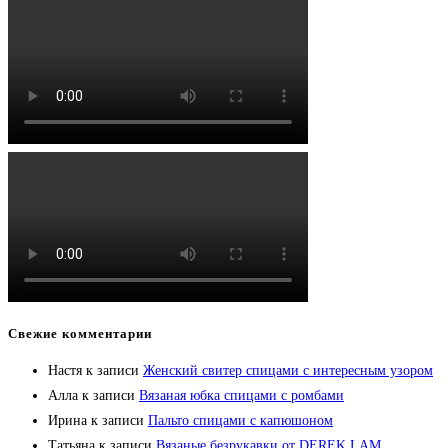
Свежие комментарии
Настя
к записи
Женский свитер спицами с интересным узором
Алла
к записи
Вязаная юбка спицами с ромбами
Ирина
к записи
Пальто спицами с капюшоном
Татьяна
к записи
Вязаные безрукавки от DEREK LAM