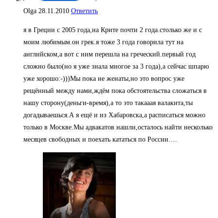
Olga
28.11.2010
Ответить
я в Греции с 2005 года,на Крите почти 2 года.столько же и с
моим любимым.он грек.я тоже 3 года говорила тут на
английском,а вот с ним перешла на греческий.первый год
сложно было(но я уже знала многое за 3 года),а сейчас шпарю
уже хорошо:-)))Мы пока не женаты,но это вопрос уже
рещённый между нами,ждём пока обстоятельства сложаться в
нашу сторону(деньги-время),а то это такааая валакита,ты
догадываешься.А я ещё и из Хабаровска,а расписаться можно
только в Москве.Мы адвакатов нашли,осталось найти несколько
месяцев свободных и поехать кататься по России….