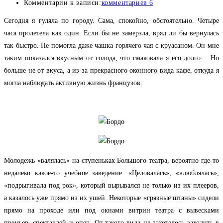
Комментарии к записи:
комментариев 6
Сегодня я гуляла по городу. Сама, спокойно, обстоятельно. Четыре
часа пролетела как один. Если бы не замерзла, вряд ли бы вернулась
так быстро. Не помогла даже чашка горячего чая с круасаном. Он мне
таким показался вкусным от голода, что смаковала я его долго… Но
больше не от вкуса, а из-за прекрасного оконного вида кафе, откуда я
могла наблюдать активную жизнь французов.
Молодежь «валялась» на ступеньках Большого театра, вероятно где-то
недалеко какое-то учебное заведение. «Целовалась», «влюблялась»,
«подрыгивала под рок», который вырывался не только из их плееров,
а казалось уже прямо из их ушей. Некоторые «грязные штаны» сидели
прямо на проходе или под окнами витрин театра с вывесками
премьер, спектаклей и опер. От такого вида не захотелось заходить в