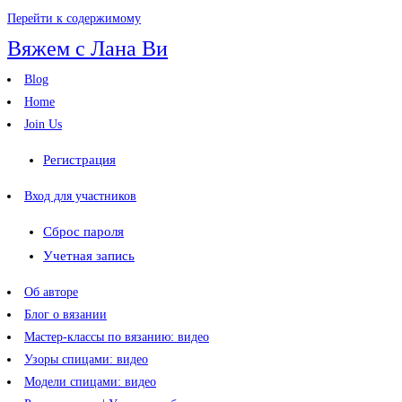
Перейти к содержимому
Вяжем с Лана Ви
Blog
Home
Join Us
Регистрация
Вход для участников
Сброс пароля
Учетная запись
Об авторе
Блог о вязании
Мастер-классы по вязанию: видео
Узоры спицами: видео
Модели спицами: видео