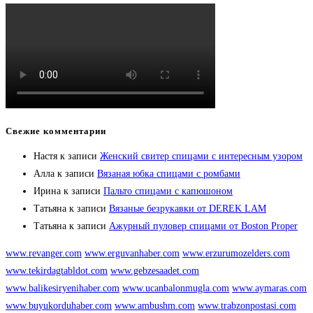
Свежие комментарии
Настя
к записи
Женский свитер спицами с интересным узором
Алла
к записи
Вязаная юбка спицами с ромбами
Ирина
к записи
Пальто спицами с капюшоном
Татьяна
к записи
Вязаные безрукавки от DEREK LAM
Татьяна
к записи
Ажурный пуловер спицами от Boston Proper
www.revanger.com
www.erguvanhaber.com
www.erzurumozelders.com
www.tekirdagtabldot.com
www.gebzesaadet.com
www.balikesiryenihaber.com
www.ucanbalonmugla.com
www.aymaras.com
www.buyukorduhaber.com
www.ambushm.com
www.trabzonpostasi.com