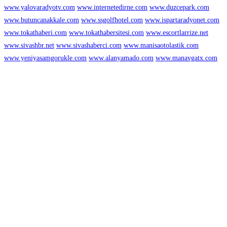
www.yalovaradyotv.com
www.internetedirne.com
www.duzcepark.com
www.butuncanakkale.com
www.ssgolfhotel.com
www.ispartaradyonet.com
www.tokathaberi.com
www.tokathabersitesi.com
www.escortlarrize.net
www.sivashbr.net
www.sivashaberci.com
www.manisaotolastik.com
www.yeniyasamgorukle.com
www.alanyamado.com
www.manavgatx.com