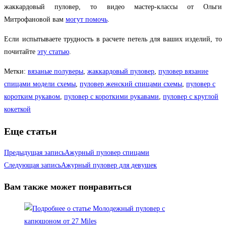
жаккардовый пуловер, то видео мастер-классы от Ольги
Митрофановой вам
могут помочь
.
Если испытываете трудность в расчете петель для ваших изделий, то
почитайте
эту статью
.
Метки
:
вязаные полуверы
,
жаккардовый пуловер
,
пуловер вязание
спицами модели схемы
,
пуловер женский спицами схемы
,
пуловер с
коротким рукавом
,
пуловер с короткими рукавами
,
пуловер с круглой
кокеткой
Еще статьи
Предыдущая запись
Ажурный пуловер спицами
Следующая запись
Ажурный пуловер для девушек
Вам также может понравиться