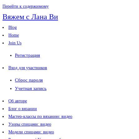
Перейти к содержимому
Вяжем с Лана Ви
Blog
Home
Join Us
Регистрация
Вход для участников
Сброс пароля
Учетная запись
Об авторе
Блог о вязании
Мастер-классы по вязанию: видео
Узоры спицами: видео
Модели спицами: видео