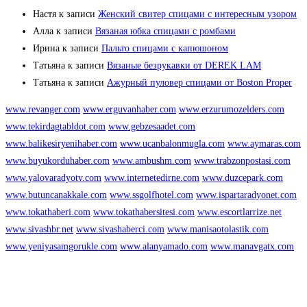
Настя
к записи
Женский свитер спицами с интересным узором
Алла
к записи
Вязаная юбка спицами с ромбами
Ирина
к записи
Пальто спицами с капюшоном
Татьяна
к записи
Вязаные безрукавки от DEREK LAM
Татьяна
к записи
Ажурный пуловер спицами от Boston Proper
www.revanger.com
www.erguvanhaber.com
www.erzurumozelders.com
www.tekirdagtabldot.com
www.gebzesaadet.com
www.balikesiryenihaber.com
www.ucanbalonmugla.com
www.aymaras.com
www.buyukorduhaber.com
www.ambushm.com
www.trabzonpostasi.com
www.yalovaradyotv.com
www.internetedirne.com
www.duzcepark.com
www.butuncanakkale.com
www.ssgolfhotel.com
www.ispartaradyonet.com
www.tokathaberi.com
www.tokathabersitesi.com
www.escortlarrize.net
www.sivashbr.net
www.sivashaberci.com
www.manisaotolastik.com
www.yeniyasamgorukle.com
www.alanyamado.com
www.manavgatx.com