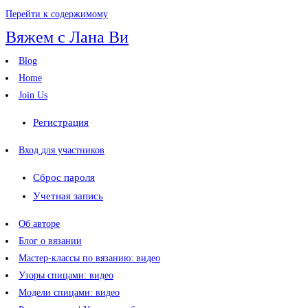
Перейти к содержимому
Вяжем с Лана Ви
Blog
Home
Join Us
Регистрация
Вход для участников
Сброс пароля
Учетная запись
Об авторе
Блог о вязании
Мастер-классы по вязанию: видео
Узоры спицами: видео
Модели спицами: видео