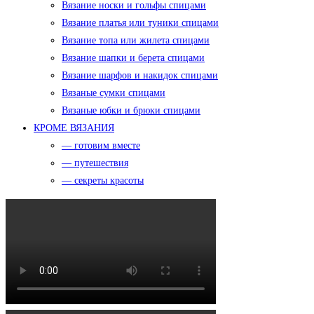
Вязание носки и гольфы спицами
Вязание платья или туники спицами
Вязание топа или жилета спицами
Вязание шапки и берета спицами
Вязание шарфов и накидок спицами
Вязаные сумки спицами
Вязаные юбки и брюки спицами
КРОМЕ ВЯЗАНИЯ
— готовим вместе
— путешествия
— секреты красоты