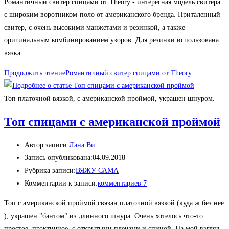
Романтичный свитер спицами от Theory - интересная модель свитера
с широким воротником-поло от американского бренда. Приталенный
свитер, с очень высокими манжетами и резинкой, а также
оригинальным комбинированием узоров. Для резинки использована
вязка…
Продолжить чтение
Романтичный свитер спицами от Theory
Топ платочной вязкой, с американской проймой, украшен шнуром.
Топ спицами с американской проймой
Автор записи:
Лана Ви
Запись опубликована:
04.09.2018
Рубрика записи:
ВЯЖУ САМА
Комментарии к записи:
комментариев 7
Топ с американской проймой связан платочной вязкой (куда ж без нее
), украшен "бантом" из длинного шнура. Очень хотелось что-то
простое, практичное, с открытыми плечами и спиной. На мой взгляд,