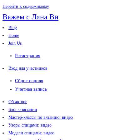
Перейти к содержимому
Вяжем с Лана Ви
Blog
Home
Join Us
Регистрация
Вход для участников
Сброс пароля
Учетная запись
Об авторе
Блог о вязании
Мастер-классы по вязанию: видео
Узоры спицами: видео
Модели спицами: видео