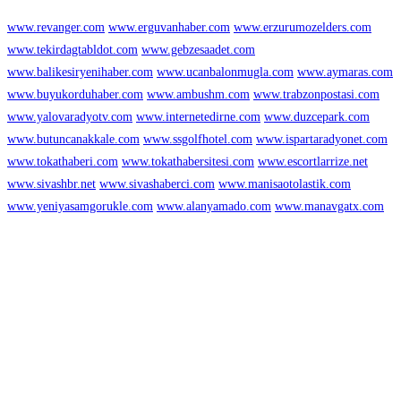
www.revanger.com
www.erguvanhaber.com
www.erzurumozelders.com
www.tekirdagtabldot.com
www.gebzesaadet.com
www.balikesiryenihaber.com
www.ucanbalonmugla.com
www.aymaras.com
www.buyukorduhaber.com
www.ambushm.com
www.trabzonpostasi.com
www.yalovaradyotv.com
www.internetedirne.com
www.duzcepark.com
www.butuncanakkale.com
www.ssgolfhotel.com
www.ispartaradyonet.com
www.tokathaberi.com
www.tokathabersitesi.com
www.escortlarrize.net
www.sivashbr.net
www.sivashaberci.com
www.manisaotolastik.com
www.yeniyasamgorukle.com
www.alanyamado.com
www.manavgatx.com