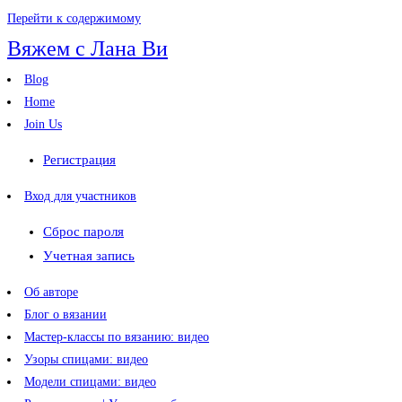
Перейти к содержимому
Вяжем с Лана Ви
Blog
Home
Join Us
Регистрация
Вход для участников
Сброс пароля
Учетная запись
Об авторе
Блог о вязании
Мастер-классы по вязанию: видео
Узоры спицами: видео
Модели спицами: видео