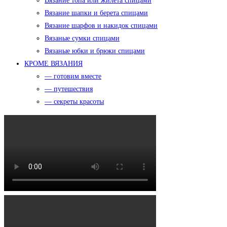
Вязание топа или жилета спицами
Вязание шапки и берета спицами
Вязание шарфов и накидок спицами
Вязаные сумки спицами
Вязаные юбки и брюки спицами
КРОМЕ ВЯЗАНИЯ
— готовим вместе
— путешествия
— секреты красоты