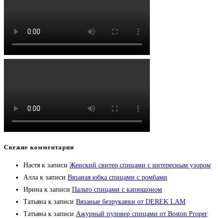
Свежие комментарии
Настя
к записи
Женский свитер спицами с интересным узором
Алла
к записи
Вязаная юбка спицами с ромбами
Ирина
к записи
Пальто спицами с капюшоном
Татьяна
к записи
Вязаные безрукавки от DEREK LAM
Татьяна
к записи
Ажурный пуловер спицами от Boston Proper