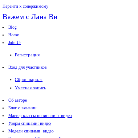
Перейти к содержимому
Вяжем с Лана Ви
Blog
Home
Join Us
Регистрация
Вход для участников
Сброс пароля
Учетная запись
Об авторе
Блог о вязании
Мастер-классы по вязанию: видео
Узоры спицами: видео
Модели спицами: видео