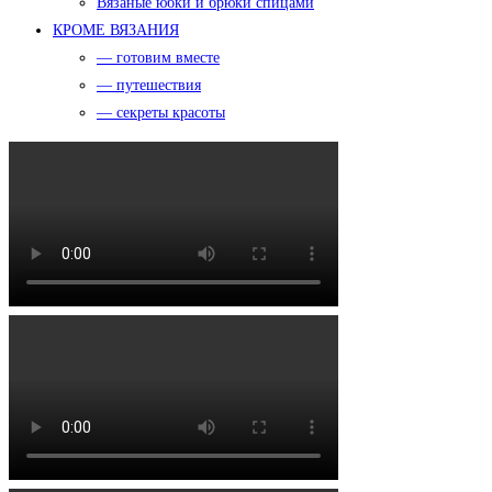
Вязаные юбки и брюки спицами
КРОМЕ ВЯЗАНИЯ
— готовим вместе
— путешествия
— секреты красоты