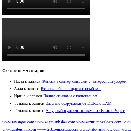
Свежие комментарии
Настя
к записи
Женский свитер спицами с интересным узором
Алла
к записи
Вязаная юбка спицами с ромбами
Ирина
к записи
Пальто спицами с капюшоном
Татьяна
к записи
Вязаные безрукавки от DEREK LAM
Татьяна
к записи
Ажурный пуловер спицами от Boston Proper
www.revanger.com
www.erguvanhaber.com
www.erzurumozelders.com
www.
www.ambushm.com
www.trabzonpostasi.com
www.yalovaradyotv.com
www.i