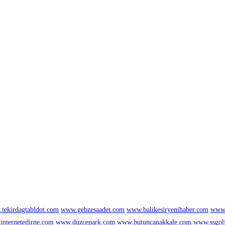
tekirdagtabldot.com
www.gebzesaadet.com
www.balikesiryenihaber.com
www.
nternetedirne.com
www.duzcepark.com
www.butuncanakkale.com
www.ssgol