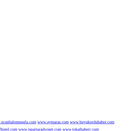
ucanbalonmugla.com
www.aymaras.com
www.buyukorduhaber.com
fhotel.com
www.ispartaradyonet.com
www.tokathaberi.com