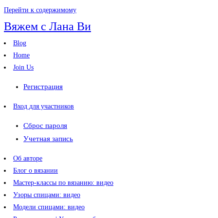
Перейти к содержимому
Вяжем с Лана Ви
Blog
Home
Join Us
Регистрация
Вход для участников
Сброс пароля
Учетная запись
Об авторе
Блог о вязании
Мастер-классы по вязанию: видео
Узоры спицами: видео
Модели спицами: видео