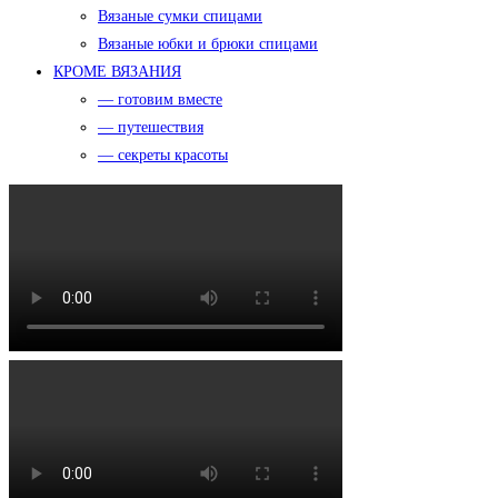
Вязаные сумки спицами
Вязаные юбки и брюки спицами
КРОМЕ ВЯЗАНИЯ
— готовим вместе
— путешествия
— секреты красоты