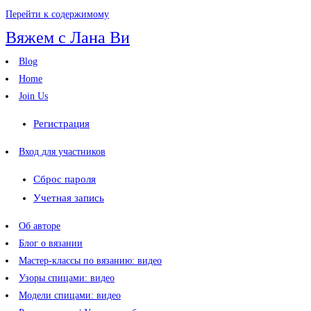
Перейти к содержимому
Вяжем с Лана Ви
Blog
Home
Join Us
Регистрация
Вход для участников
Сброс пароля
Учетная запись
Об авторе
Блог о вязании
Мастер-классы по вязанию: видео
Узоры спицами: видео
Модели спицами: видео