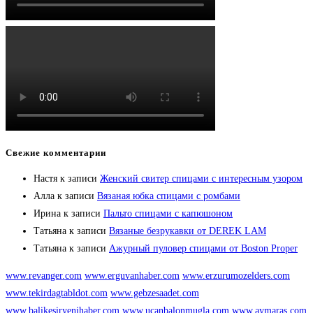
Свежие комментарии
Настя
к записи
Женский свитер спицами с интересным узором
Алла
к записи
Вязаная юбка спицами с ромбами
Ирина
к записи
Пальто спицами с капюшоном
Татьяна
к записи
Вязаные безрукавки от DEREK LAM
Татьяна
к записи
Ажурный пуловер спицами от Boston Proper
www.revanger.com
www.erguvanhaber.com
www.erzurumozelders.com
www.tekirdagtabldot.com
www.gebzesaadet.com
www.balikesiryenihaber.com
www.ucanbalonmugla.com
www.aymaras.com