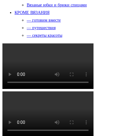
Вязаные юбки и брюки спицами
КРОМЕ ВЯЗАНИЯ
— готовим вместе
— путешествия
— секреты красоты