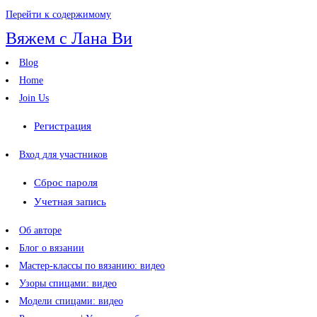
Перейти к содержимому
Вяжем с Лана Ви
Blog
Home
Join Us
Регистрация
Вход для участников
Сброс пароля
Учетная запись
Об авторе
Блог о вязании
Мастер-классы по вязанию: видео
Узоры спицами: видео
Модели спицами: видео