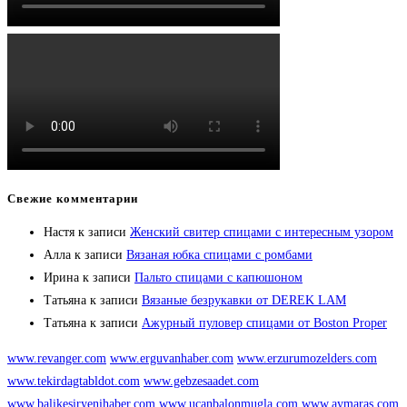
Свежие комментарии
Настя
к записи
Женский свитер спицами с интересным узором
Алла
к записи
Вязаная юбка спицами с ромбами
Ирина
к записи
Пальто спицами с капюшоном
Татьяна
к записи
Вязаные безрукавки от DEREK LAM
Татьяна
к записи
Ажурный пуловер спицами от Boston Proper
www.revanger.com
www.erguvanhaber.com
www.erzurumozelders.com
www.tekirdagtabldot.com
www.gebzesaadet.com
www.balikesiryenihaber.com
www.ucanbalonmugla.com
www.aymaras.com